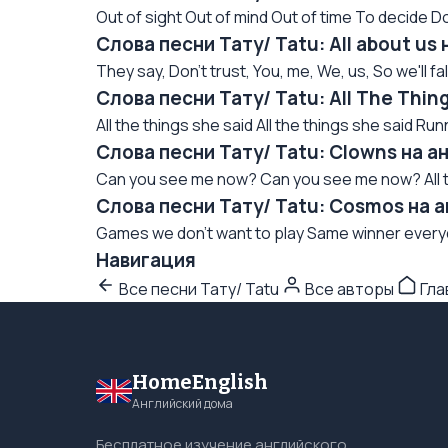
Out of sight Out of mind Out of time To decide Do
Слова песни Тату/ Tatu: All about us
They say, Don't trust, You, me, We, us, So we'll fall,
Слова песни Тату/ Tatu: All The Thin
All the things she said All the things she said Ru
Слова песни Тату/ Tatu: Clowns на а
Can you see me now? Can you see me now? All thi
Слова песни Тату/ Tatu: Cosmos на 
Games we don’t want to play Same winner everyday
Навигация
Все песни Тату/ Tatu
Все авторы
Гла
HomeEnglish
Английский дома
Бесплатное изучение английского