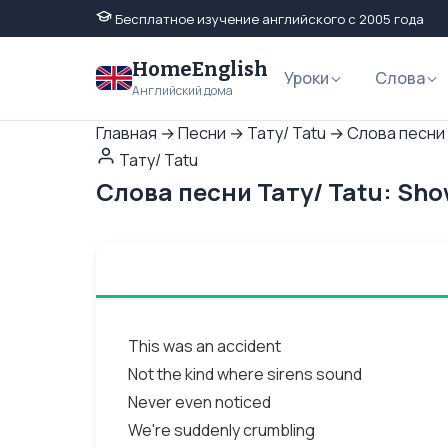
Бесплатное изучение английского с 2005 года
HomeEnglish
Уроки
Слова
Английский дома
Главная
→
Песни
→
Тату/ Tatu
→
Слова песни 
Тату/ Tatu
Слова песни Тату/ Tatu: Sh
This was an accident
Not the kind where sirens sound
Never even noticed
We're suddenly crumbling