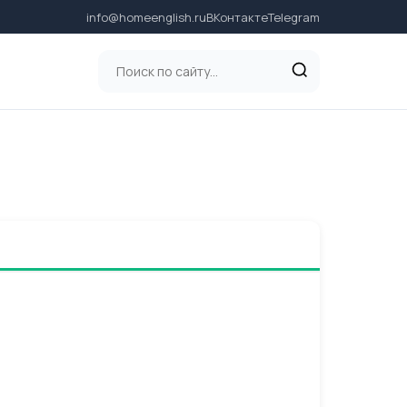
info@homeenglish.ru
ВКонтакте
Telegram