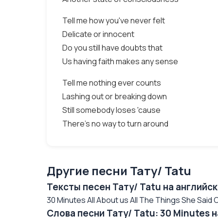
Tell me how you've never felt
Delicate or innocent
Do you still have doubts that
Us having faith makes any sense
Tell me nothing ever counts
Lashing out or breaking down
Still somebody loses 'cause
There's no way to turn around
Другие песни Тату/ Tatu
Тексты песен Тату/ Tatu на английс
30 Minutes All About us All The Things She Said
Слова песни Тату/ Tatu: 30 Minutes 