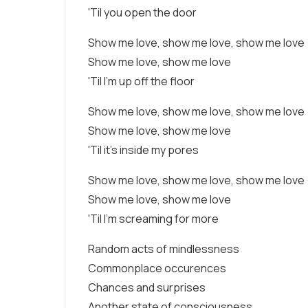
'Til you open the door
Show me love, show me love, show me love
Show me love, show me love
'Til I'm up off the floor
Show me love, show me love, show me love
Show me love, show me love
'Til it's inside my pores
Show me love, show me love, show me love
Show me love, show me love
'Til I'm screaming for more
Random acts of mindlessness
Commonplace occurences
Chances and surprises
Another state of consciousness