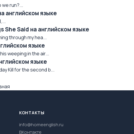
 we run?...
 на английском языке
...
gs She Said на английском языке
nning through my hea...
нглийском языке
s weeping in the air...
английском языке
 Kill for the second b...
вная
КОНТАКТЫ
info@homeenglish.ru
ВКонтакте