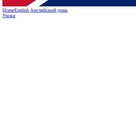
HomeEnglish
Английский дома
Уроки