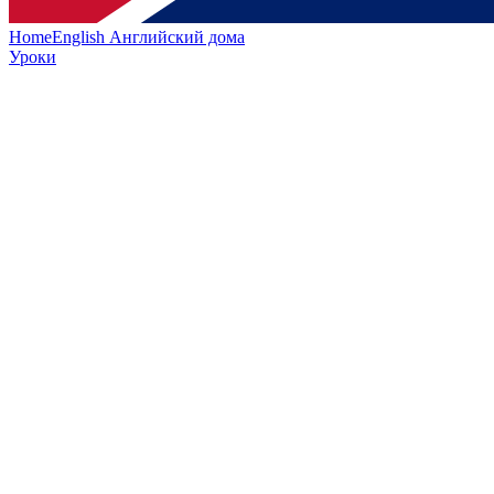
HomeEnglish
Английский дома
Уроки