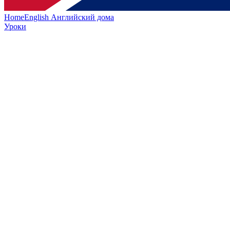
HomeEnglish
Английский дома
Уроки