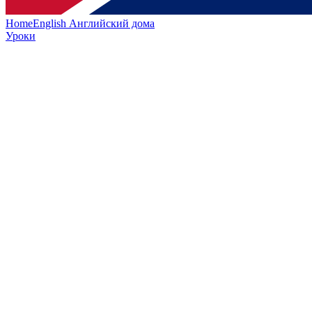
HomeEnglish
Английский дома
Уроки