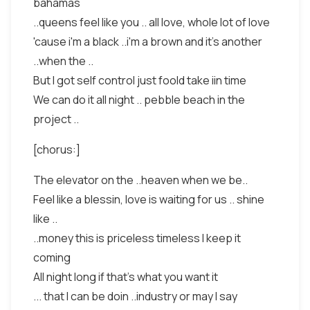
bahamas
..queens feel like you .. all love, whole lot of love
'cause i'm a black ..i'm a brown and it's another
..when the ..
But I got self control just foold take iin time
We can do it all night .. pebble beach in the
project ..
[chorus:]
The elevator on the ..heaven when we be..
Feel like a blessin, love is waiting for us .. shine
like ..
..money this is priceless timeless I keep it
coming
All night long if that's what you want it
... that I can be doin ..industry or may I say