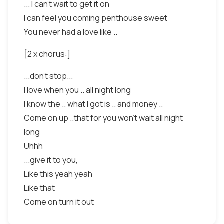
... I can't wait to get it on
I can feel you coming penthouse sweet
You never had a love like ..
[2 x chorus:]
...don't stop...
I love when you .. all night long
I know the .. what I got is .. and money ..
Come on up ..that for you won't wait all night
long
Uhhh
...give it to you,
Like this yeah yeah
Like that
Come on turn it out