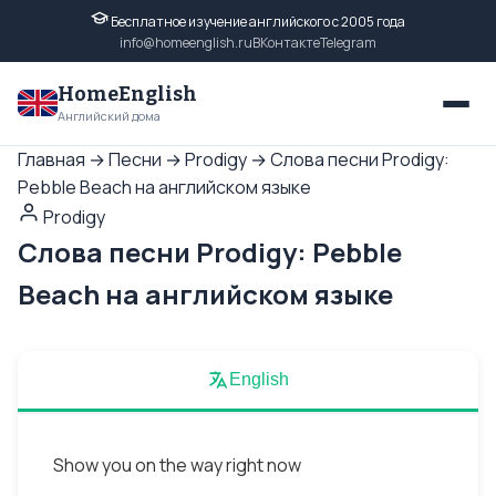
Бесплатное изучение английского с 2005 года
info@homeenglish.ru
ВКонтакте
Telegram
HomeEnglish
Английский дома
Главная
→
Песни
→
Prodigy
→
Слова песни Prodigy:
Pebble Beach на английском языке
Prodigy
Слова песни Prodigy: Pebble
Beach на английском языке
English
Show you on the way right now