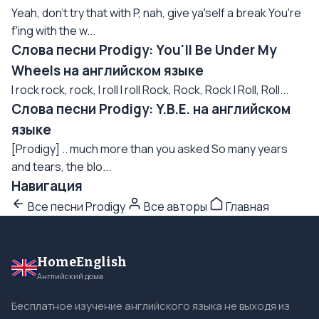
Yeah, don't try that with P, nah, give ya'self a break You're
f'ing with the w...
Слова песни Prodigy: You'll Be Under My
Wheels на английском языке
I rock rock, rock, I roll I roll Rock, Rock, Rock I Roll, Roll...
Слова песни Prodigy: Y.B.E. на английском
языке
[Prodigy] .. much more than you asked So many years
and tears, the blo...
Навигация
Все песни Prodigy
Все авторы
Главная
HomeEnglish
Английский дома
Бесплатное изучение английского языка не выходя из