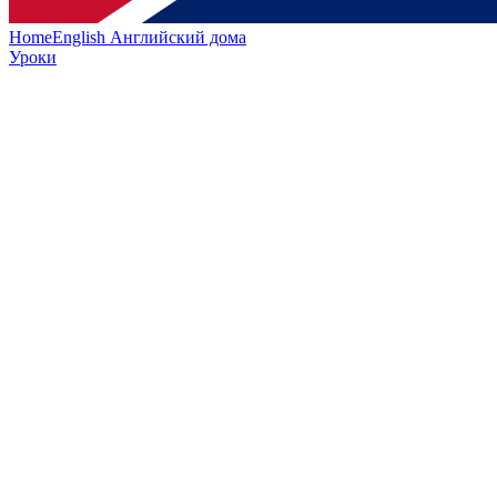
HomeEnglish
Английский дома
Уроки