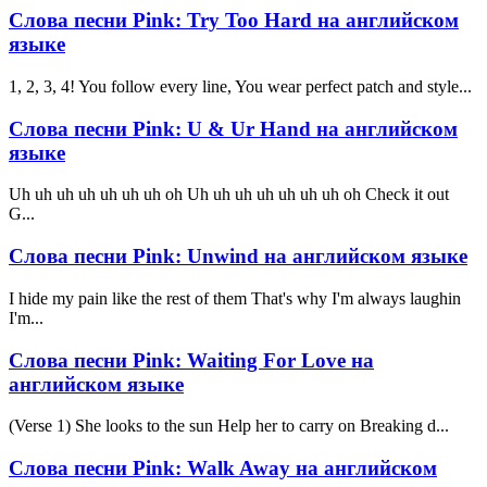
Слова песни Pink: Try Too Hard на английском
языке
1, 2, 3, 4! You follow every line, You wear perfect patch and style...
Слова песни Pink: U & Ur Hand на английском
языке
Uh uh uh uh uh uh uh oh Uh uh uh uh uh uh uh oh Check it out
G...
Слова песни Pink: Unwind на английском языке
I hide my pain like the rest of them That's why I'm always laughin
I'm...
Слова песни Pink: Waiting For Love на
английском языке
(Verse 1) She looks to the sun Help her to carry on Breaking d...
Слова песни Pink: Walk Away на английском