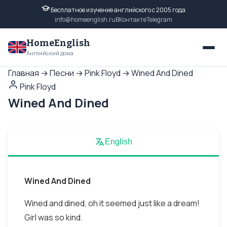
Бесплатное изучение английского с 2005 года
info@homeenglish.ru
ВКонтакте
Telegram
HomeEnglish
Английский дома
Главная
→
Песни
→
Pink Floyd
→
Wined And Dined
Pink Floyd
Wined And Dined
English
Wined And Dined
Wined and dined, oh it seemed just like a dream!
Girl was so kind.