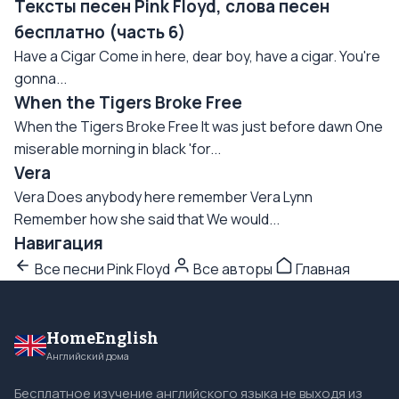
Тексты песен Pink Floyd, слова песен
бесплатно (часть 6)
Have a Cigar Come in here, dear boy, have a cigar. You're
gonna...
When the Tigers Broke Free
When the Tigers Broke Free It was just before dawn One
miserable morning in black 'for...
Vera
Vera Does anybody here remember Vera Lynn
Remember how she said that We would...
Навигация
Все песни Pink Floyd
Все авторы
Главная
HomeEnglish
Английский дома
Бесплатное изучение английского языка не выходя из