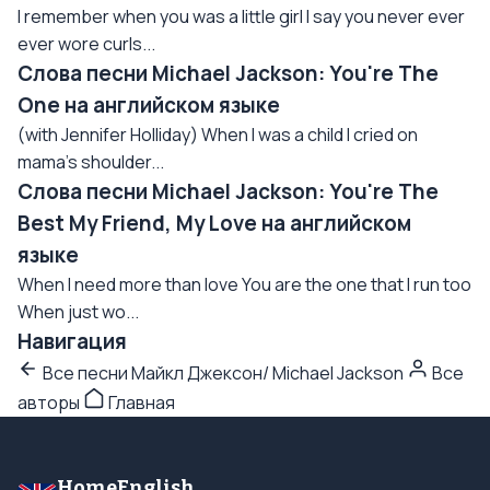
I remember when you was a little girl I say you never ever
ever wore curls...
Слова песни Michael Jackson: You're The
One на английском языке
(with Jennifer Holliday) When I was a child I cried on
mama's shoulder...
Слова песни Michael Jackson: You're The
Best My Friend, My Love на английском
языке
When I need more than love You are the one that I run too
When just wo...
Навигация
Все песни Майкл Джексон/ Michael Jackson
Все
авторы
Главная
HomeEnglish