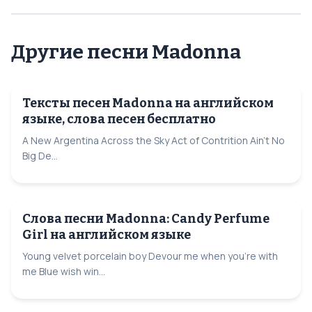
Другие песни Madonna
Тексты песен Madonna на английском
языке, слова песен бесплатно
A New Argentina Across the Sky Act of Contrition Ain't No
Big De...
Слова песни Madonna: Candy Perfume
Girl на английском языке
Young velvet porcelain boy Devour me when you're with
me Blue wish win...