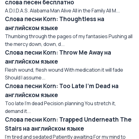
слова песен бесплатно
A.D.I.D.A.S. Alabama Man Alive All in the Family All M...
Слова песни Korn: Thoughtless на
английском языке
Thumbing through the pages of my fantasies Pushing all
the mercy down, down, d...
Слова песни Korn: Throw Me Away на
английском языке
Flesh wound, flesh wound With medication it will fade
Should I assume...
Слова песни Korn: Too Late I'm Dead на
английском языке
Too late I'm dead Pecision planning You stretch it,
demand it...
Слова песни Korn: Trapped Underneath The
Stairs на английском языке
I'm tired and sedated Patiently awaiting For my mind to