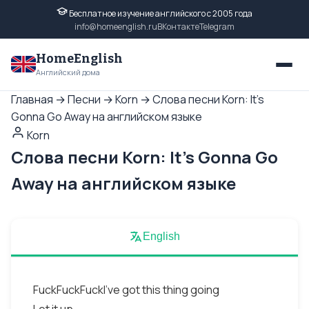
Бесплатное изучение английского с 2005 года
info@homeenglish.ru
ВКонтакте
Telegram
HomeEnglish
Английский дома
Главная
→
Песни
→
Korn
→
Слова песни Korn: It's
Gonna Go Away на английском языке
Korn
Слова песни Korn: It's Gonna Go
Away на английском языке
English
FuckFuckFuckI've got this thing going