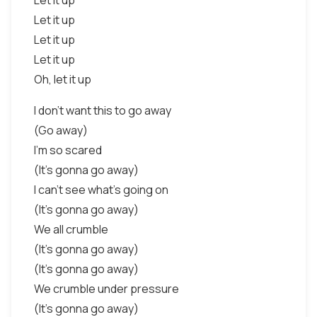
Let it up
Let it up
Let it up
Let it up
Oh, let it up
I don't want this to go away
(Go away)
I'm so scared
(It's gonna go away)
I can't see what's going on
(It's gonna go away)
We all crumble
(It's gonna go away)
(It's gonna go away)
We crumble under pressure
(It's gonna go away)