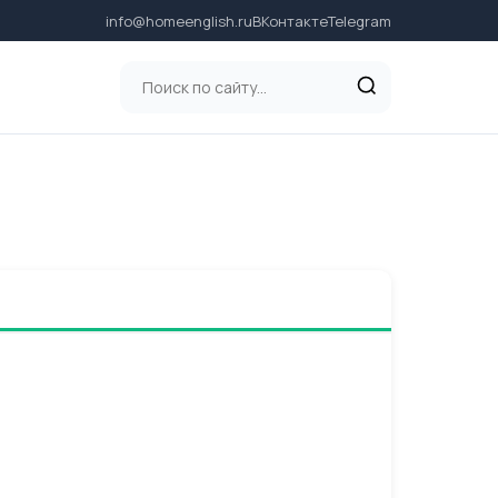
info@homeenglish.ru
ВКонтакте
Telegram