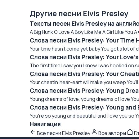
Другие песни Elvis Presley
Тексты песен Elvis Presley на англи
A Big Hunk O Love A Boy Like Me A Girl Like You A
Слова песни Elvis Presley: Your Time
Your time hasn't come yet baby You got a lot of d
Слова песни Elvis Presley: Your Love
The first time I saw you I knew I was hooked on 
Слова песни Elvis Presley: Your Chea
Your cheatin' hear-eart will make you weep You'll 
Слова песни Elvis Presley: Young Dr
Young dreams of love, young dreams of love Yo
Слова песни Elvis Presley: Young and
You're so young and beautiful and I love you so You
Навигация
Все песни Elvis Presley
Все авторы
Гл