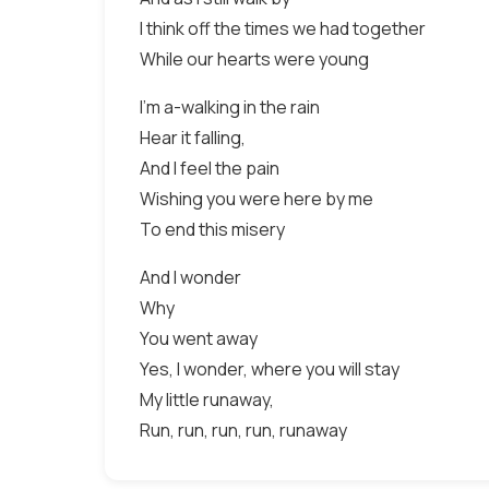
I think off the times we had together
While our hearts were young
I'm a-walking in the rain
Hear it falling,
And I feel the pain
Wishing you were here by me
To end this misery
And I wonder
Why
You went away
Yes, I wonder, where you will stay
My little runaway,
Run, run, run, run, runaway