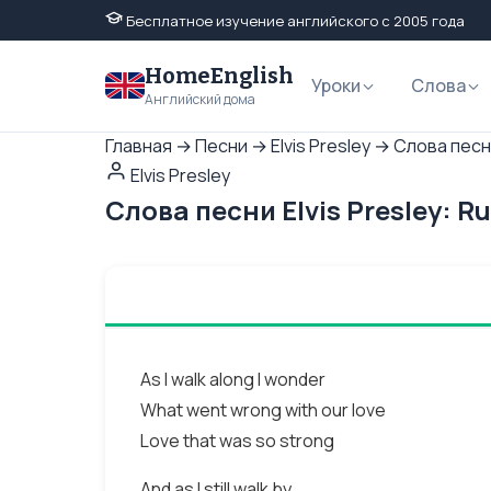
Бесплатное изучение английского с 2005 года
HomeEnglish
Уроки
Слова
Английский дома
Главная
→
Песни
→
Elvis Presley
→
Слова песни
Elvis Presley
Слова песни Elvis Presley: 
As I walk along I wonder
What went wrong with our love
Love that was so strong
And as I still walk by