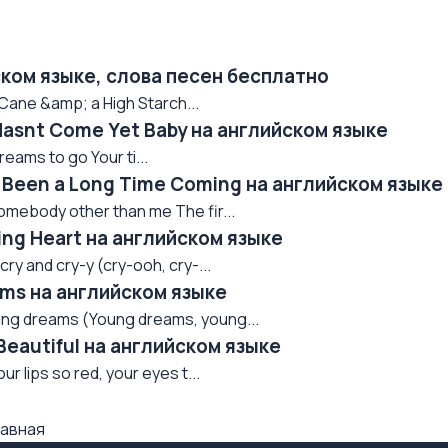
йском языке, слова песен бесплатно
 Cane &amp; a High Starch...
 Hasnt Come Yet Baby на английском языке
reams to go Your ti...
’s Been a Long Time Coming на английском языке
somebody other than me The fir...
ting Heart на английском языке
cry and cry-y (cry-ooh, cry-...
eams на английском языке
ung dreams (Young dreams, young...
 Beautiful на английском языке
r lips so red, your eyes t...
авная