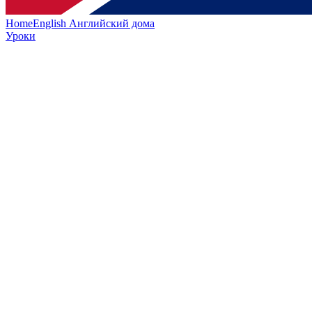
HomeEnglish
Английский дома
Уроки