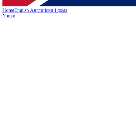
HomeEnglish
Английский дома
Уроки