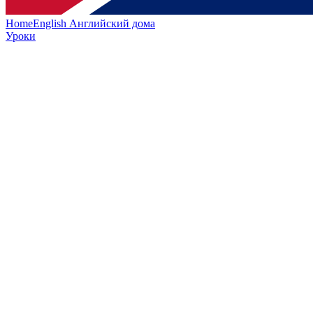
HomeEnglish
Английский дома
Уроки