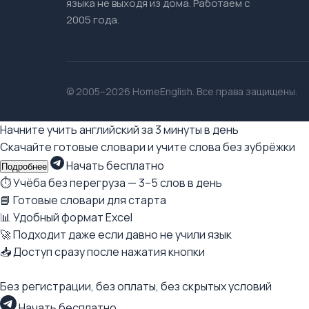
языка не выходя из дома. Работаем с
2005 года.
© 2005–2026 HomeEnglish. Все права защищены.
Начните учить английский за 3 минуты в день
Скачайте готовые словари и учите слова без зубрёжки
Начать бесплатно
Подробнее
⏱ Учёба без перегруза — 3–5 слов в день
📘 Готовые словари для старта
📊 Удобный формат Excel
🚀 Подходит даже если давно не учили язык
📥 Доступ сразу после нажатия кнопки
Без регистрации, без оплаты, без скрытых условий
Начать бесплатно