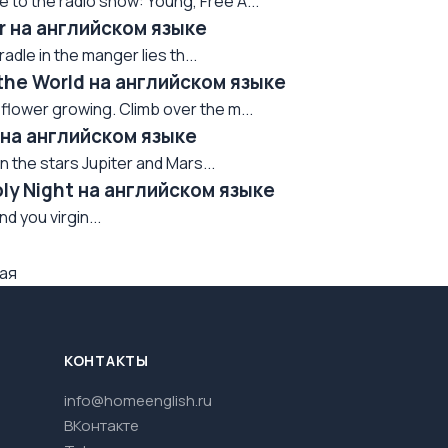
to the radio show: Young, Free A...
r на английском языке
radle in the manger lies th...
the World на английском языке
flower growing. Climb over the m...
n на английском языке
the stars Jupiter and Mars...
oly Night на английском языке
und you virgin...
ая
КОНТАКТЫ
info@homeenglish.ru
ВКонтакте