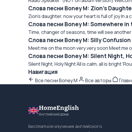
Radio Speaker: (NOT on album version) Welcome 
Слова песни Boney M: Zion's Daughte
Zion's daughter, now your heart is full of joy In a c
Слова песни Boney M: Somewhere in 
Time, changer of seasons, time will see another 
Слова песни Boney M: Silly Confusio
Meet me on the moon very very soon Meet me on 
Слова песни Boney M: Silent Night, H
Silent Night, Holy Night All is calm, all is bright 'Ro
Навигация
Все песни Boney M
Все авторы
Главн
HomeEnglish
Английский дома
Бесплатное изучение английского