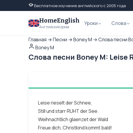
Бесплатное изучение английского с 2005 года
HomeEnglish
Уроки
Слова
Английский дома
Главная
→
Песни
→
Boney M
→
Слова песни Bo
Boney M
Слова песни Boney M: Leise 
Leise rieselt der Schnee,
Still und starr RUHT der See.
Weihnachtlich glaenzet der Wald
Freue dich, Christkind kommt bald!