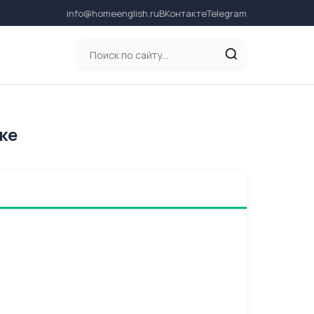
info@homeenglish.ru
ВКонтакте
Telegram
ке