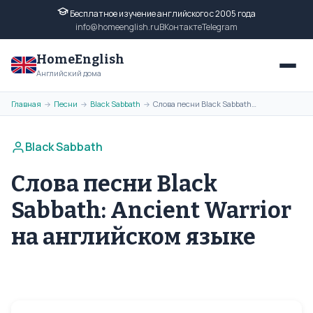
Бесплатное изучение английского с 2005 года
info@homeenglish.ru
ВКонтакте
Telegram
HomeEnglish
Английский дома
Главная
Песни
Black Sabbath
Слова песни Black Sabbath: Ancient Warrior на английском языке
→
→
→
Black Sabbath
Слова песни Black
Sabbath: Ancient Warrior
на английском языке