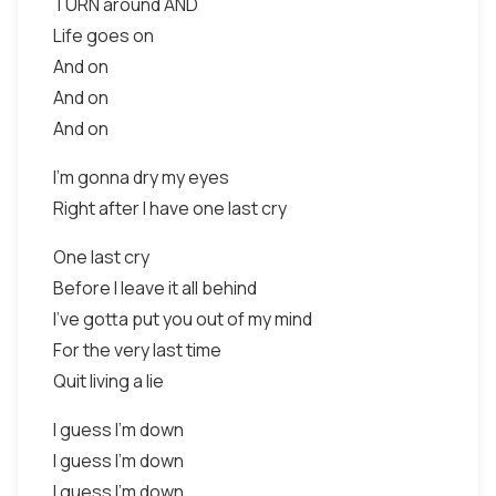
TURN around AND
Life goes on
And on
And on
And on
I'm gonna dry my eyes
Right after I have one last cry
One last cry
Before I leave it all behind
I've gotta put you out of my mind
For the very last time
Quit living a lie
I guess I'm down
I guess I'm down
I guess I'm down