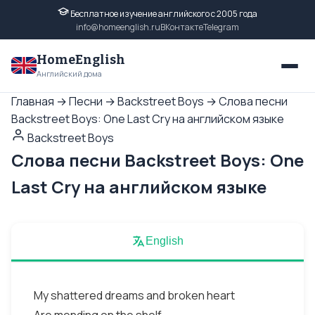
Бесплатное изучение английского с 2005 года
info@homeenglish.ru
ВКонтакте
Telegram
HomeEnglish
Английский дома
Главная
→
Песни
→
Backstreet Boys
→
Слова песни
Backstreet Boys: One Last Cry на английском языке
Backstreet Boys
Слова песни Backstreet Boys: One
Last Cry на английском языке
English
My shattered dreams and broken heart