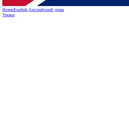
HomeEnglish
Английский дома
Уроки