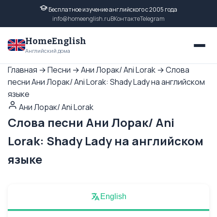
Бесплатное изучение английского с 2005 года
info@homeenglish.ru
ВКонтакте
Telegram
HomeEnglish
Английский дома
Главная
→
Песни
→
Ани Лорак/ Ani Lorak
→
Слова
песни Ани Лорак/ Ani Lorak: Shady Lady на английском
языке
Ани Лорак/ Ani Lorak
Слова песни Ани Лорак/ Ani
Lorak: Shady Lady на английском
языке
English