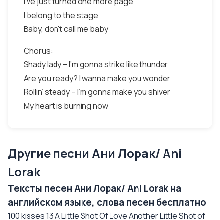
I’ve just turned one more page
I belong to the stage
Baby, don’t call me baby
Chorus:
Shady lady – I’m gonna strike like thunder
Are you ready? I wanna make you wonder
Rollin’ steady – I’m gonna make you shiver
My heart is burning now
Другие песни Ани Лорак/ Ani
Lorak
Тексты песен Ани Лорак/ Ani Lorak на
английском языке, слова песен бесплатно
100 kisses 13 A Little Shot Of Love Another Little Shot of