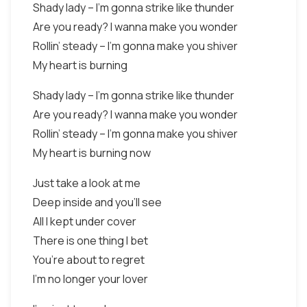
Shady lady – I’m gonna strike like thunder
Are you ready? I wanna make you wonder
Rollin’ steady – I’m gonna make you shiver
My heart is burning
Shady lady – I’m gonna strike like thunder
Are you ready? I wanna make you wonder
Rollin’ steady – I’m gonna make you shiver
My heart is burning now
Just take a look at me
Deep inside and you’ll see
All I kept under cover
There is one thing I bet
You’re about to regret
I’m no longer your lover