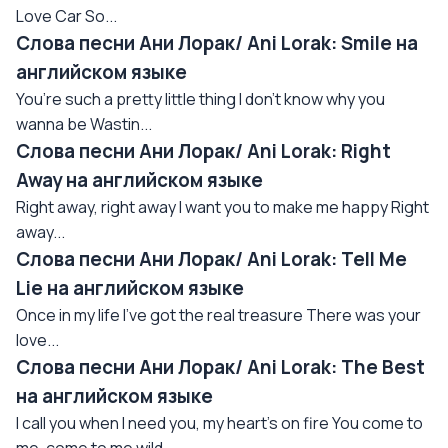
Love Car So...
Слова песни Ани Лорак/ Ani Lorak: Smile на
английском языке
You’re such a pretty little thing I don’t know why you
wanna be Wastin...
Слова песни Ани Лорак/ Ani Lorak: Right
Away на английском языке
Right away, right away I want you to make me happy Right
away...
Слова песни Ани Лорак/ Ani Lorak: Tell Me
Lie на английском языке
Once in my life I’ve got the real treasure There was your
love...
Слова песни Ани Лорак/ Ani Lorak: The Best
на английском языке
I call you when I need you, my heart’s on fire You come to