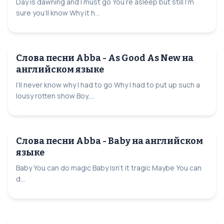
Day is dawning and I must go You’re asleep but still I’m
sure you’ll know Why it h...
Слова песни Abba - As Good As New на
английском языке
I’ll never know why I had to go Why I had to put up such a
lousy rotten show Boy,...
Слова песни Abba - Baby на английском
языке
Baby You can do magic Baby Isn’t it tragic Maybe You can
d...