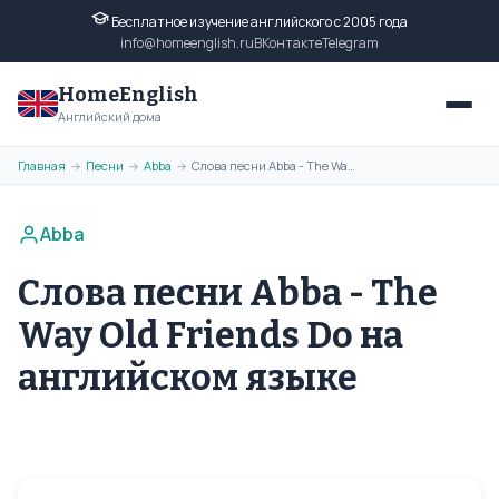
Бесплатное изучение английского с 2005 года
info@homeenglish.ru
ВКонтакте
Telegram
HomeEnglish
Английский дома
Главная
Песни
Abba
Слова песни Abba - The Way Old Friends Do на английском языке
→
→
→
Abba
Слова песни Abba - The
Way Old Friends Do на
английском языке