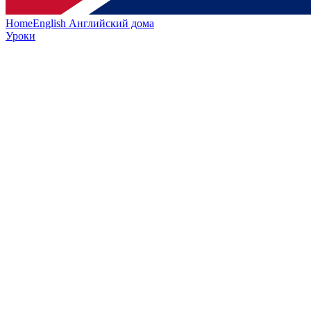
HomeEnglish
Английский дома
Уроки