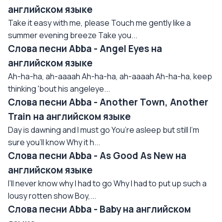
английском языке
Take it easy with me, please Touch me gently like a
summer evening breeze Take you...
Слова песни Abba - Angel Eyes на
английском языке
Ah-ha-ha, ah-aaaah Ah-ha-ha, ah-aaaah Ah-ha-ha, keep
thinking 'bout his angeleye...
Слова песни Abba - Another Town, Another
Train на английском языке
Day is dawning and I must go You’re asleep but still I’m
sure you’ll know Why it h...
Слова песни Abba - As Good As New на
английском языке
I’ll never know why I had to go Why I had to put up such a
lousy rotten show Boy,...
Слова песни Abba - Baby на английском