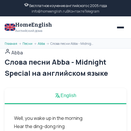
Бесплатное изучение английского с 2005 года
info@homeenglish.ru
ВКонтакте
Telegram
HomeEnglish
Английский дома
Главная
Песни
Abba
Слова песни Abba - Midnight Special на английском языке
→
→
→
Abba
Слова песни Abba - Midnight
Special на английском языке
English
Well, you wake up in the morning
Hear the ding-dong ring