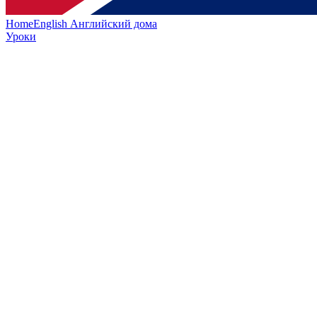
HomeEnglish
Английский дома
Уроки