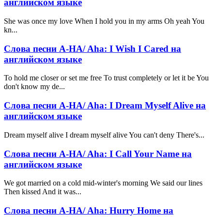
английском языке
She was once my love When I hold you in my arms Oh yeah You
kn...
Слова песни A-HA/ Aha: I Wish I Cared на
английском языке
To hold me closer or set me free To trust completely or let it be You
don't know my de...
Слова песни A-HA/ Aha: I Dream Myself Alive на
английском языке
Dream myself alive I dream myself alive You can't deny There's...
Слова песни A-HA/ Aha: I Call Your Name на
английском языке
We got married on a cold mid-winter's morning We said our lines
Then kissed And it was...
Слова песни A-HA/ Aha: Hurry Home на