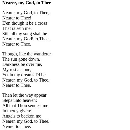
Nearer, my God, to Thee
Nearer, my God, to Thee,
Nearer to Thee!
E'en though it be a cross
That raiseth me:
Still all my song shall be
Nearer, my God! to Thee,
Nearer to Thee.
Though, like the wanderer,
The sun gone down,
Darkness be over me,
My rest a stone;
Yet in my dreams I'd be
Nearer, my God, to Thee,
Nearer to Thee.
Then let the way appear
Steps unto heaven;
All that Thou sendest me
In mercy given:
Angels to beckon me
Nearer, my God, to Thee,
Nearer to Thee.