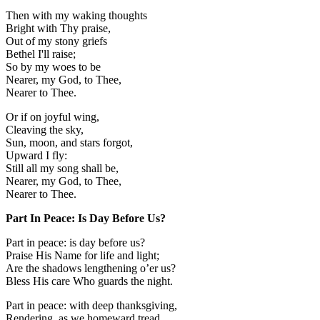
Then with my waking thoughts
Bright with Thy praise,
Out of my stony griefs
Bethel I'll raise;
So by my woes to be
Nearer, my God, to Thee,
Nearer to Thee.
Or if on joyful wing,
Cleaving the sky,
Sun, moon, and stars forgot,
Upward I fly:
Still all my song shall be,
Nearer, my God, to Thee,
Nearer to Thee.
Part In Peace: Is Day Before Us?
Part in peace: is day before us?
Praise His Name for life and light;
Are the shadows lengthening o’er us?
Bless His care Who guards the night.
Part in peace: with deep thanksgiving,
Rendering, as we homeward tread,