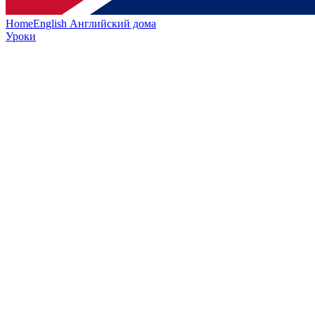
HomeEnglish
Английский дома
Уроки