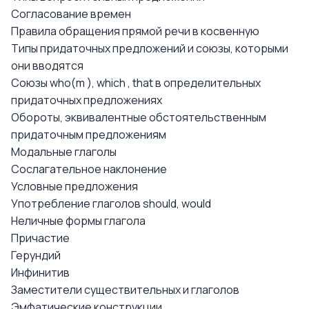
Согласование времен
Правила обращения прямой речи в косвенную
Типы придаточных предложений и союзы, которыми
они вводятся
Союзы who(m ), which , that в определительных
придаточных предложениях
Обороты, эквивалентные обстоятельственным
придаточным предложениям
Модальные глаголы
Сослагательное наклонение
Условные предложения
Употребление глаголов should, would
Неличные формы глагола
Причастие
Герундий
Инфинитив
Заместители существительных и глаголов
Эмфатические конструкции