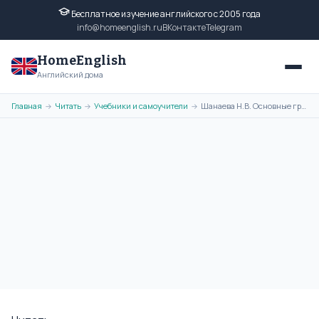
Бесплатное изучение английского с 2005 года
info@homeenglish.ru
ВКонтакте
Telegram
HomeEnglish
Английский дома
Главная
Читать
Учебники и самоучители
Шанаева Н.В. Основные грамматические трудности в английском языке
→
→
→