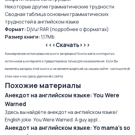
Некоторые другие грамматические трудности
Сводная таблица основных грамматических
трудностей в английском языке
Формат:
DjVu/ RAR (
подробнее о форматах
)
Размер книги:
1,17Mb
<<<Скачать>>>
Коммерческое использование книги запрещено! Книга взята из открытых
источников в интернете и предоставлена только для ознакомления. Если Вы
являетесь автором этой книги и не желаете видеть её на нашем сайте - напишите об
этом нам и мы сразу удалим её с сайта.
Похожие материалы
Анекдот на английском языке: You Were
Warned
Здесь вы найдёте анекдот на английском языке/
English joke: You Were Warned. A guy appl...
Анекдот на английском языке: Yo mama's so