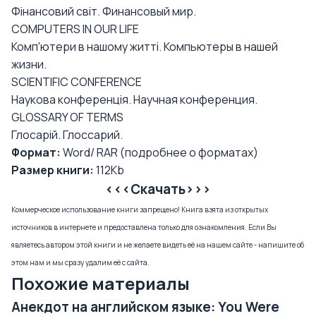
Фінансовий світ. Финансовый мир.
COMPUTERS IN OUR LIFE
Комп'ютери в нашому житті. Компьютеры в нашей
жизни.
SCIENTIFIC CONFERENCE
Наукова конференція. Научная конференция.
GLOSSARY OF TERMS
Глосарій. Глоссарий.
Формат:
Word/ RAR (
подробнее о форматах
)
Размер книги:
112Kb
<<<Скачать>>>
Коммерческое использование книги запрещено! Книга взята из открытых
источников в интернете и предоставлена только для ознакомления. Если Вы
являетесь автором этой книги и не желаете видеть её на нашем сайте - напишите об
этом нам и мы сразу удалим её с сайта.
Похожие материалы
Анекдот на английском языке: You Were