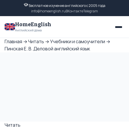
Бесплатное изучение английского с 2005 года
info@homeenglish.ru
ВКонтакте
Telegram
HomeEnglish
Английский дома
Главная
→
Читать
→
Учебники и самоучители
→
Пинская Е. В. Деловой английский язык
Читать