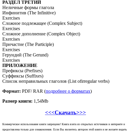
РАЗДЕЛ ТРЕТИЙ
Неличные формы глагола
Инфинитив (The Infinitive)
Exercises
Сложное подлежащее (Complex Subject)
Exercises
Сложное дополнение (Complex Object)
Exercises
Причастие (The Participle)
Exercises
Герундий (The Gerund)
Exercises
ПРИЛОЖЕНИЕ
Префиксы (Prefixes)
Суффиксы (Suffixes)
Список неправильных глаголов (List ofirregular verbs)
Формат:
PDF/ RAR (
подробнее о форматах
)
Размер книги:
1,54Mb
<<<Скачать>>>
Коммерческое использование книги запрещено! Книга взята из открытых источников в интернете и
предоставлена только для ознакомления. Если Вы являетесь автором этой книги и не желаете видеть