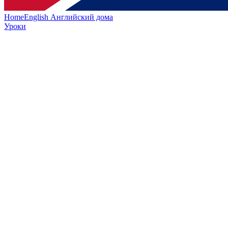
HomeEnglish
Английский дома
Уроки