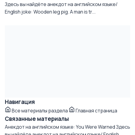
Здесь вы найдёте анекдот на английском языке/
English joke: Wooden leg pig. A man is tr...
Навигация
Все материалы раздела
Главная страница
Связанные материалы
Анекдот на английском языке: You Were Warned
Здесь
вы найдёте анекдот на английском языке/ English