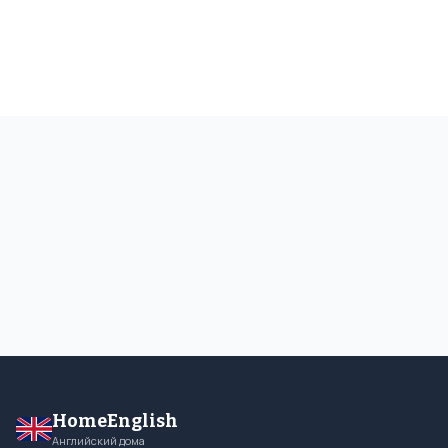
HomeEnglish
Английский дома