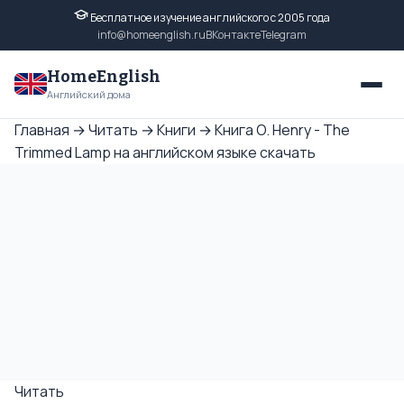
Бесплатное изучение английского с 2005 года
info@homeenglish.ru
ВКонтакте
Telegram
HomeEnglish
Английский дома
Главная
→
Читать
→
Книги
→
Книга O. Henry - The
Trimmed Lamp на английском языке скачать
Читать