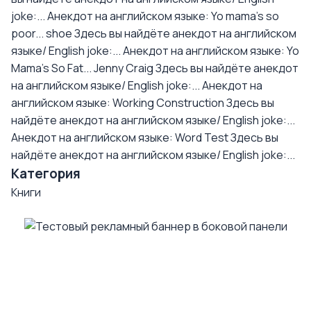
joke:...
Анекдот на английском языке: Yo mama's so
poor... shoe
Здесь вы найдёте анекдот на английском
языке/ English joke:...
Анекдот на английском языке: Yo
Mama's So Fat... Jenny Craig
Здесь вы найдёте анекдот
на английском языке/ English joke:...
Анекдот на
английском языке: Working Construction
Здесь вы
найдёте анекдот на английском языке/ English joke:...
Анекдот на английском языке: Word Test
Здесь вы
найдёте анекдот на английском языке/ English joke:...
Категория
Книги