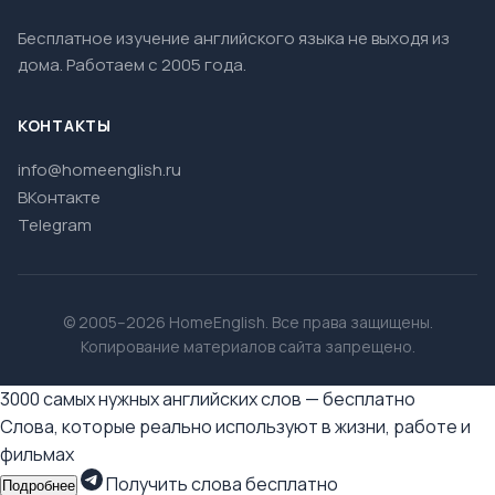
Бесплатное изучение английского языка не выходя из
дома. Работаем с 2005 года.
КОНТАКТЫ
info@homeenglish.ru
ВКонтакте
Telegram
© 2005–2026 HomeEnglish. Все права защищены.
Копирование материалов сайта запрещено.
3000 самых нужных английских слов — бесплатно
Слова, которые реально используют в жизни, работе и
фильмах
Получить слова бесплатно
Подробнее