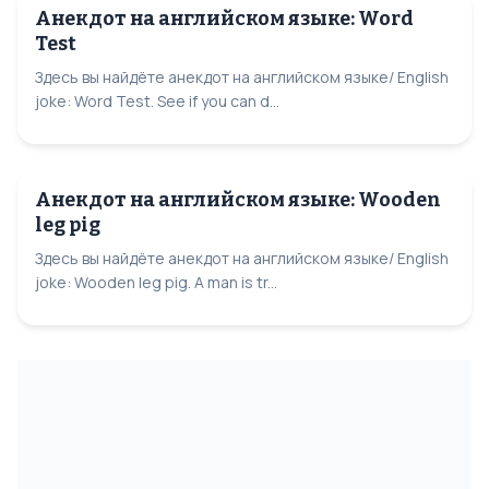
Анекдот на английском языке: Word
Test
Здесь вы найдёте анекдот на английском языке/ English
joke: Word Test. See if you can d...
Анекдот на английском языке: Wooden
leg pig
Здесь вы найдёте анекдот на английском языке/ English
joke: Wooden leg pig. A man is tr...