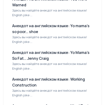
Warned
Здесь вы найдёте анекдот на английском языке/
English joke:...
Анекдот на английском языке: Yo mama's
so poor... shoe
Здесь вы найдёте анекдот на английском языке/
English joke:...
Анекдот на английском языке: Yo Mama's
So Fat... Jenny Craig
Здесь вы найдёте анекдот на английском языке/
English joke:...
Анекдот на английском языке: Working
Construction
Здесь вы найдёте анекдот на английском языке/
English joke:...