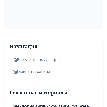
Навигация
Все материалы раздела
Главная страница
Связанные материалы
Анекдот на английском языке: You Were