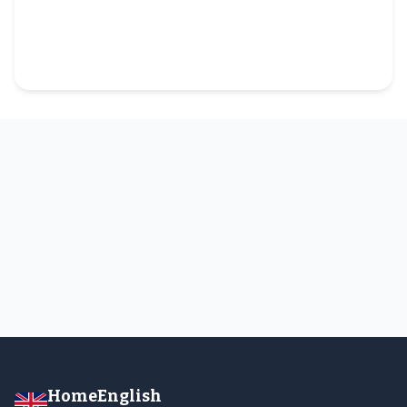
HomeEnglish