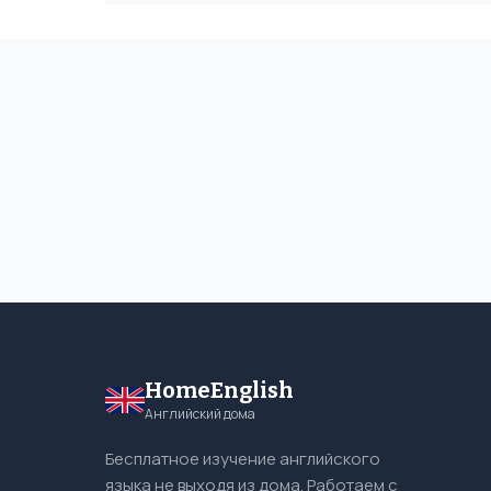
HomeEnglish
Английский дома
Бесплатное изучение английского
языка не выходя из дома. Работаем с