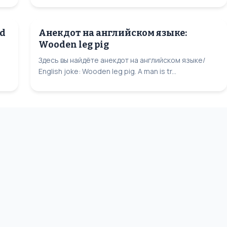
rd
Анекдот на английском языке:
Wooden leg pig
Здесь вы найдёте анекдот на английском языке/
English joke: Wooden leg pig. A man is tr...