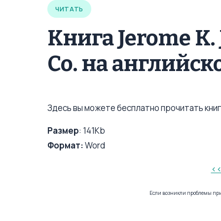
ЧИТАТЬ
Книга Jerome K.
Co. на английск
Здесь вы можете бесплатно прочитать книгу
Размер
: 141Kb
Формат:
Word
<
Если возникли проблемы пр