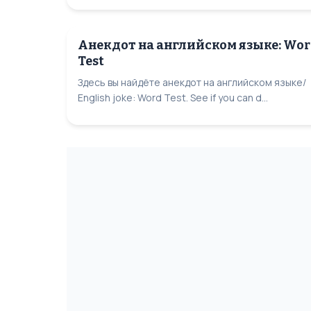
Анекдот на английском языке: Wo
Test
Здесь вы найдёте анекдот на английском языке/
English joke: Word Test. See if you can d...