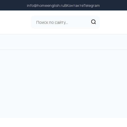
info@homeenglish.ru
ВКонтакте
Telegram