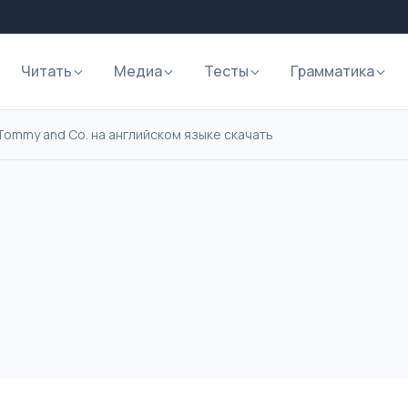
Читать
Медиа
Тесты
Грамматика
 Tommy and Co. на английском языке скачать