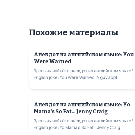
Похожие материалы
Анекдот на английском языке: You
Were Warned
Здесь вы найдёте анекдот на английском языке/
English joke: You Were Warned. A guy appl...
Анекдот на английском языке: Yo
Mama's So Fat... Jenny Craig
Здесь вы найдёте анекдот на английском языке/
English joke: Yo Mama's So Fat... Jenny Craig....