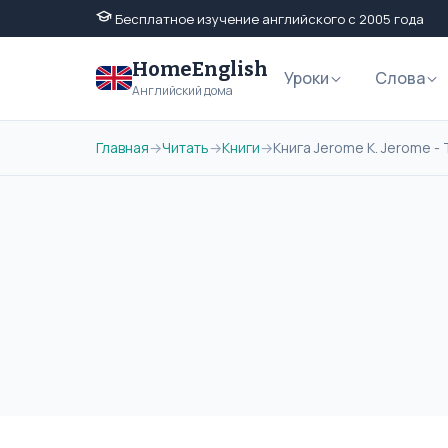
Бесплатное изучение английского с 2005 года
HomeEnglish
Уроки
Слова
Английский дома
Главная
→
Читать
→
Книги
→
Книга Jerome K. Jerome -