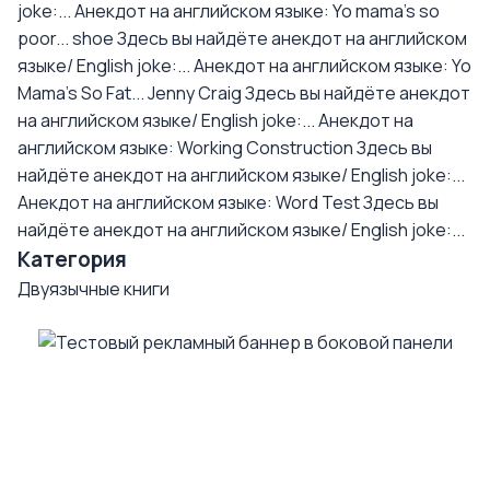
joke:...
Анекдот на английском языке: Yo mama's so
poor... shoe
Здесь вы найдёте анекдот на английском
языке/ English joke:...
Анекдот на английском языке: Yo
Mama's So Fat... Jenny Craig
Здесь вы найдёте анекдот
на английском языке/ English joke:...
Анекдот на
английском языке: Working Construction
Здесь вы
найдёте анекдот на английском языке/ English joke:...
Анекдот на английском языке: Word Test
Здесь вы
найдёте анекдот на английском языке/ English joke:...
Категория
Двуязычные книги