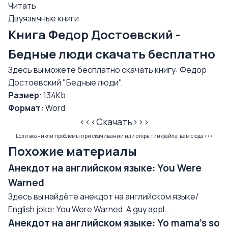
Читать
Двуязычные книги
Книга Федор Достоевский -
Бедные люди скачать бесплатно
Здесь вы можете бесплатно скачать книгу: Федор
Достоевский "Бедные люди".
Размер
: 134Kb
Формат:
Word
<<<Скачать>>>
Если возникли проблемы при скачивании или открытии файла, вам
сюда>>>
Похожие материалы
Анекдот на английском языке: You Were
Warned
Здесь вы найдёте анекдот на английском языке/
English joke: You Were Warned. A guy appl...
Анекдот на английском языке: Yo mama's so