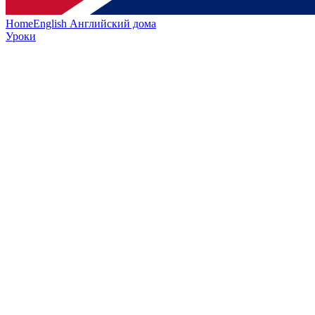
HomeEnglish
Английский дома
Уроки