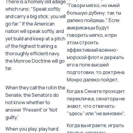
There is a homely old adage
"Говори мягко, но имей
which runs: "Speak softly
большую дубину; так ты
and carry a big stick; you will
далеко пойдешь." Если
go far." If the American
американцы будут
nation will speak softly, and
говорить мягко, и при
yet build and keep at a pitch
этом строить
of the highest training a
эффективный военно-
thoroughly efficient navy,
морской флот и держать
the Monroe Doctrine will go
его в поле высшей
far.
подготовки, то доктрина
Монро далеко пойдет.
When they call the roll in the
Когда в Сенате проходит
Senate, the Senators do
перекличка, сенаторы не
not know whether to
знают, что отвечать:
answer 'Present' or 'Not
"здесь" или "не виновен".
guilty.'
Когда вы играете, играть
When you play, play hard;
трудно, когда вы