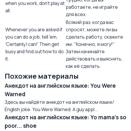
when you work, don't play at
работаете, не играйте
all.
для всех.
Всякий раз, когда вас
Whenever you are asked if
спросят, можете ли вы
you can do a job, tell 'em,
сделать работу, скажите
'Certainly I can!' Then get
им: "Конечно, я могу!"
busy and find out how to do
Затем начинайте
it.
действовать и выяснять,
как её сделать.
Похожие материалы
Анекдот на английском языке: You Were
Warned
Здесь вы найдёте анекдот на английском языке/
English joke: You Were Warned. A guy appl...
Анекдот на английском языке: Yo mama's so
poor... shoe