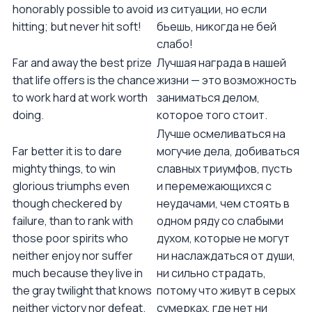
honorably possible to avoid
из ситуации, но если
hitting; but never hit soft!
бьешь, никогда не бей
слабо!
Far and away the best prize
Лучшая награда в нашей
that life offers is the chance
жизни — это возможность
to work hard at work worth
заниматься делом,
doing.
которое того стоит.
Лучше осмеливаться на
Far better it is to dare
могучие дела, добиваться
mighty things, to win
славных триумфов, пусть
glorious triumphs even
и перемежающихся с
though checkered by
неудачами, чем стоять в
failure, than to rank with
одном ряду со слабыми
those poor spirits who
духом, которые не могут
neither enjoy nor suffer
ни наслаждаться от души,
much because they live in
ни сильно страдать,
the gray twilight that knows
потому что живут в серых
neither victory nor defeat.
сумерках, где нет ни