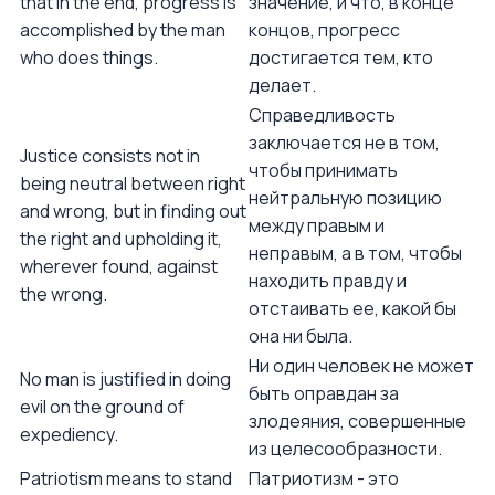
that in the end, progress is
значение, и что, в конце
accomplished by the man
концов, прогресс
who does things.
достигается тем, кто
делает.
Справедливость
заключается не в том,
Justice consists not in
чтобы принимать
being neutral between right
нейтральную позицию
and wrong, but in finding out
между правым и
the right and upholding it,
неправым, а в том, чтобы
wherever found, against
находить правду и
the wrong.
отстаивать ее, какой бы
она ни была.
Ни один человек не может
No man is justified in doing
быть оправдан за
evil on the ground of
злодеяния, совершенные
expediency.
из целесообразности.
Patriotism means to stand
Патриотизм - это