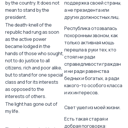
by the country. It does not
поддержка своей страны,
mean to stand by the
а не президента или
president.
других должностных лиц.
The death-knell of the
Республика отозвалась
republic had rung as soon
похоронным звоном, как
as the active power
только активная мощь
became lodged in the
перешла в руки тех, кто
hands of those who sought,
стоял ни ради
not to do justice to all
справедливости граждан
citizens, rich and poor alike,
и ни ради равенства
but to stand for one special
бедных и богатых, а ради
class and for its interests
какого-то особого класса
as opposed to the
и их интересов.
interests of others.
The light has gone out of
Свет ушел из моей жизни.
my life.
Есть такая старая и
добрая поговорка: