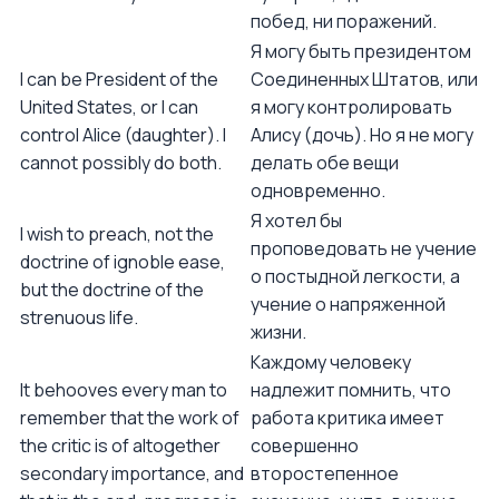
побед, ни поражений.
Я могу быть президентом
I can be President of the
Соединенных Штатов, или
United States, or I can
я могу контролировать
control Alice (daughter). I
Алису (дочь). Но я не могу
cannot possibly do both.
делать обе вещи
одновременно.
Я хотел бы
I wish to preach, not the
проповедовать не учение
doctrine of ignoble ease,
о постыдной легкости, а
but the doctrine of the
учение о напряженной
strenuous life.
жизни.
Каждому человеку
It behooves every man to
надлежит помнить, что
remember that the work of
работа критика имеет
the critic is of altogether
совершенно
secondary importance, and
второстепенное