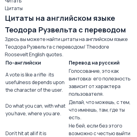
Читать
Цитаты
Цитаты на английском языке
Теодора Рузвельта с переводом
Здесь вы можете найти цитаты на английском языке
Теодора Рузвельта с переводом/ Theodore
Roosevelt English quotes.
По-английски
Перевод на русский
Голосование, это как
A vote is like a rifle: its
винтовка: его полезность
usefulness depends upon
зависит от характера
the character of the user.
пользователя.
Делай, что можешь, с тем,
Do what you can, with what
что имеешь, там, где ты
you have, where you are.
есть.
Не бей, если без этого
Don't hit at all if it is
возможно с честью выйти