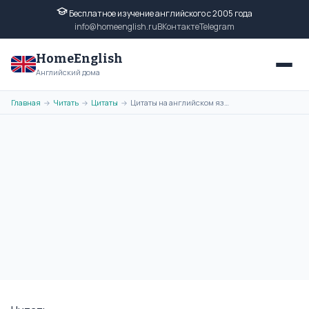
Бесплатное изучение английского с 2005 года
info@homeenglish.ru
ВКонтакте
Telegram
HomeEnglish
Английский дома
Главная
Читать
Цитаты
Цитаты на английском языке Теодора Рузвельта с переводом
→
→
→