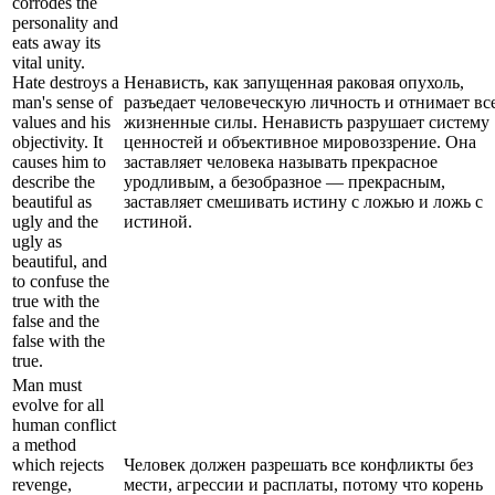
corrodes the
personality and
eats away its
vital unity.
Hate destroys a
Ненависть, как запущенная раковая опухоль,
man's sense of
разъедает человеческую личность и отнимает вс
values and his
жизненные силы. Ненависть разрушает систему
objectivity. It
ценностей и объективное мировоззрение. Она
causes him to
заставляет человека называть прекрасное
describe the
уродливым, а безобразное — прекрасным,
beautiful as
заставляет смешивать истину с ложью и ложь с
ugly and the
истиной.
ugly as
beautiful, and
to confuse the
true with the
false and the
false with the
true.
Man must
evolve for all
human conflict
a method
which rejects
Человек должен разрешать все конфликты без
revenge,
мести, агрессии и расплаты, потому что корень