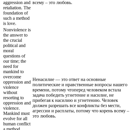
aggression and
всему – это любовь.
retaliation. The
foundation of
such a method
is love.
Nonviolence is
the answer to
the crucial
political and
moral
questions of
our time; the
need for
mankind to
overcome
Ненасилие — это ответ на основные
oppression and
политические и нравственные вопросы нашего
violence
времени, потому чтоперед человеком встала
without
задача победить угнетение и насилие, не
resorting to
прибегая к насилию и угнетению. Человек
oppression and
должен разрешать все конфликты без мести,
violence.
агрессии и расплаты, потому что корень всему –
Mankind must
это любовь.
evolve for all
human conflict
a method