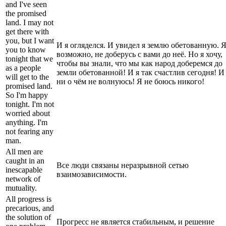
and I've seen
the promised
land. I may not
get there with
you, but I want
И я огляделся. И увидел я землю обетованную. Я
you to know
возможно, не доберусь с вами до неё. Но я хочу,
tonight that we
чтобы вы знали, что мы как народ доберемся до
as a people
земли обетованной! И я так счастлив сегодня! И
will get to the
ни о чём не волнуюсь! Я не боюсь никого!
promised land.
So I'm happy
tonight. I'm not
worried about
anything. I'm
not fearing any
man.
All men are
caught in an
Все люди связаны неразрывной сетью
inescapable
взаимозависимости.
network of
mutuality.
All progress is
precarious, and
the solution of
Прогресс не является стабильным, и решение