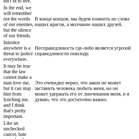
isn't fit to live.
In the end, we
will remember
not the words
В конце концов, мы будем помнить не слова
of our enemies,
наших врагов, а молчание наших друзей.
but the silence
of our friends.
Injustice
anywhere is a
Несправедливость где-либо является угрозой
threat to justice
справедливости повсюду.
everywhere.
It may be true
that the law
cannot make a
man love me,
Это очевидно верно, что закон не может
but it can stop
заставить человека любить меня, но он
him from
может удержать его от линчевания меня, и я
lynching me,
думаю, что это достаточно важно.
and I think
that's pretty
important.
Like an
unchecked
cancer, hate