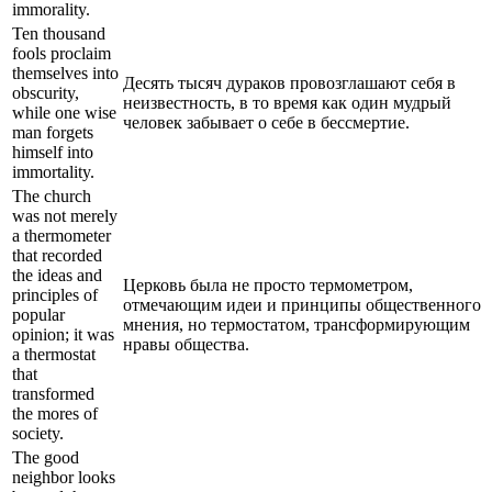
immorality.
Ten thousand
fools proclaim
themselves into
Десять тысяч дураков провозглашают себя в
obscurity,
неизвестность, в то время как один мудрый
while one wise
человек забывает о себе в бессмертие.
man forgets
himself into
immortality.
The church
was not merely
a thermometer
that recorded
the ideas and
Церковь была не просто термометром,
principles of
отмечающим идеи и принципы общественного
popular
мнения, но термостатом, трансформирующим
opinion; it was
нравы общества.
a thermostat
that
transformed
the mores of
society.
The good
neighbor looks