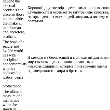
beyond the
external
Хороший друг не обращает внимания на внешн
accidents and
случайности и осознает те внутренние качества,
discerns those
которые делают всех людей людьми, а потому и
inner qualities
братьями.
that make all
men human
and, therefore,
brothers.
The hope of a
secure and
livable world
lies with
Надежды на безопасный и пригодный для жизн
disciplined
мир связаны с дисциплинированными
nonconformists
инакомыслящими, которые привержены идеям
who are
справедливости, мира и братства.
dedicated to
justice, peace
and
brotherhood.
The ultimate
measure of a
man is not
where he
stands in