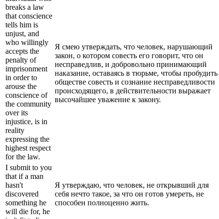
breaks a law
that conscience
tells him is
unjust, and
who willingly
Я смею утверждать, что человек, нарушающий
accepts the
закон, о котором совесть его говорит, что он
penalty of
несправедлив, и добровольно принимающий
imprisonment
наказание, оставаясь в тюрьме, чтобы пробудить
in order to
обществе совесть и сознание несправедливости
arouse the
происходящего, в действительности выражает
conscience of
высочайшее уважение к закону.
the community
over its
injustice, is in
reality
expressing the
highest respect
for the law.
I submit to you
that if a man
hasn't
Я утверждаю, что человек, не открывший для
discovered
себя нечто такое, за что он готов умереть, не
something he
способен полноценно жить.
will die for, he