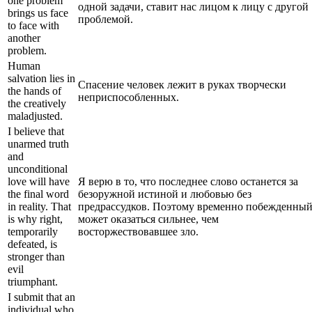
one problem
одной задачи, ставит нас лицом к лицу с другой
brings us face
проблемой.
to face with
another
problem.
Human
salvation lies in
Спасение человек лежит в руках творчески
the hands of
неприспособленных.
the creatively
maladjusted.
I believe that
unarmed truth
and
unconditional
love will have
Я верю в то, что последнее слово останется за
the final word
безоружной истиной и любовью без
in reality. That
предрассудков. Поэтому временно побежденны
is why right,
может оказаться сильнее, чем
temporarily
восторжествовавшее зло.
defeated, is
stronger than
evil
triumphant.
I submit that an
individual who