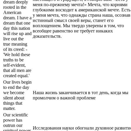
dream deeply
меня по-прежнему мечта!» Мечта, что корнями
rooted in the
глубокими восходит к американской мечте. Есть
American
у меня мечта, что однажды страна наша, осознав
dream. I have a
истинный смысл своей веры, станет его
dream that one
воплощением. Мы твердо уверены в том, что
day this nation
всеобщее равенство не требует никаких
will rise up and
доказательств.
live out the
true meaning
of its creed: -
'We hold these
truths to be
self-evident,
that all men are
created equal.'
Our lives begin
to end the day
we become
Наша жизнь заканчивается в тот день, когда мы
silent about
промолчим о важной проблеме
things that
matter.
Our scientific
power has
outrun our
Исследования науки обогнали духовное развити
spiritual power.