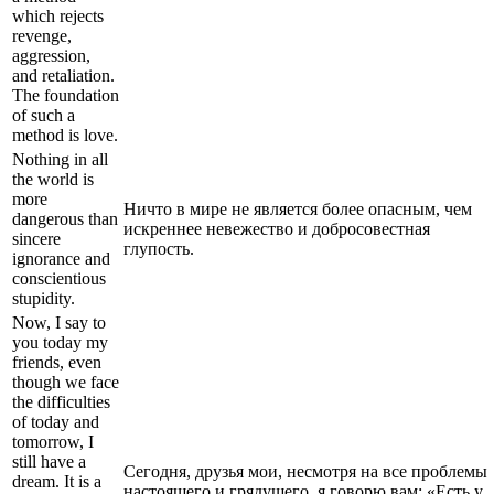
which rejects
revenge,
aggression,
and retaliation.
The foundation
of such a
method is love.
Nothing in all
the world is
more
Ничто в мире не является более опасным, чем
dangerous than
искреннее невежество и добросовестная
sincere
глупость.
ignorance and
conscientious
stupidity.
Now, I say to
you today my
friends, even
though we face
the difficulties
of today and
tomorrow, I
still have a
Сегодня, друзья мои, несмотря на все проблемы
dream. It is a
настоящего и грядущего, я говорю вам: «Есть у