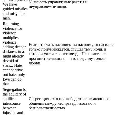
У нас есть управляемые ракеты и
We have
неуправляемые люди.
guided missiles
and misguided
men.
Returning
violence for
violence
multiplies
violence,
Если отвечать насилием на насилие, то насилие
adding deeper
только приумножается, сгущая тьму ночи, в
darkness to a
которой уже и так нет звезд... Ненависть не
night already
прогонит ненависть — это под силу только
devoid of
любви.
stars... Hate
cannot drive
out hate: only
love can do
that.
Segregation is
the adultery of
an illicit
Сегрегация - это прелюбодеяние незаконного
intercourse
общения между несправедливостью и
between
безнравственностью.
injustice and