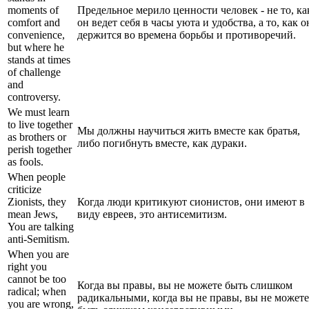
moments of
Предельное мерило ценности человек - не то, ка
comfort and
он ведет себя в часы уюта и удобства, а то, как о
convenience,
держится во времена борьбы и противоречий.
but where he
stands at times
of challenge
and
controversy.
We must learn
to live together
Мы должны научиться жить вместе как братья,
as brothers or
либо погибнуть вместе, как дураки.
perish together
as fools.
When people
criticize
Zionists, they
Когда люди критикуют сионистов, они имеют в
mean Jews,
виду евреев, это антисемитизм.
You are talking
anti-Semitism.
When you are
right you
cannot be too
Когда вы правы, вы не можете быть слишком
radical; when
радикальными, когда вы не правы, вы не можете
you are wrong,