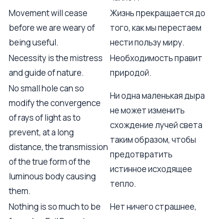
Movement will cease
Жизнь прекращается до
before we are weary of
того, как мы перестаем
being useful.
нести пользу миру.
Necessity is the mistress
Необходимость правит
and guide of nature.
природой.
No small hole can so
Ни одна маленькая дыра
modify the convergence
не может изменить
of rays of light as to
схождение лучей света
prevent, at a long
таким образом, чтобы
distance, the transmission
предотвратить
of the true form of the
истинное исходящее
luminous body causing
тепло.
them.
Nothing is so much to be
Нет ничего страшнее,