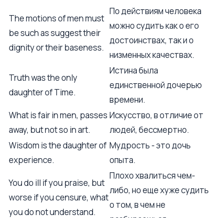
По действиям человека
The motions of men must
можно судить как о его
be such as suggest their
достоинствах, так и о
dignity or their baseness.
низменных качествах.
Истина была
Truth was the only
единственной дочерью
daughter of Time.
времени.
What is fair in men, passes
Искусство, в отличие от
away, but not so in art.
людей, бессмертно.
Wisdom is the daughter of
Мудрость - это дочь
experience.
опыта.
Плохо хвалиться чем-
You do ill if you praise, but
либо, но еще хуже судить
worse if you censure, what
о том, в чем не
you do not understand.