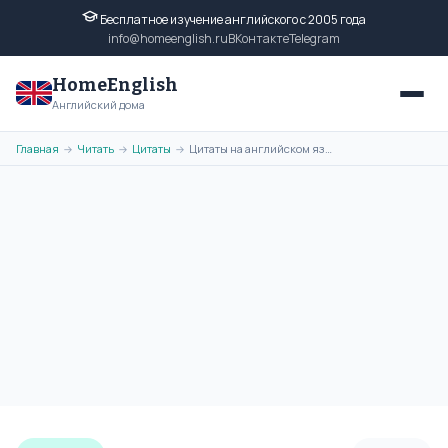
Бесплатное изучение английского с 2005 года
info@homeenglish.ru
ВКонтакте
Telegram
HomeEnglish
Английский дома
Главная
Читать
Цитаты
Цитаты на английском языке Леонардо Да Винчи с переводом
→
→
→