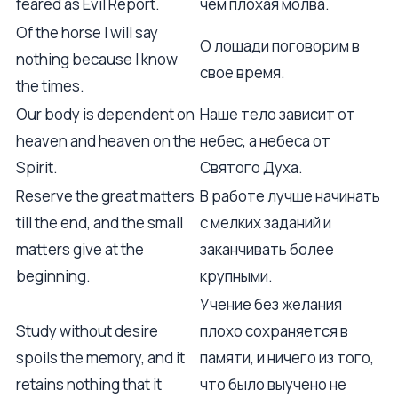
feared as Evil Report.
чем плохая молва.
Of the horse I will say
О лошади поговорим в
nothing because I know
свое время.
the times.
Our body is dependent on
Наше тело зависит от
heaven and heaven on the
небес, а небеса от
Spirit.
Святого Духа.
Reserve the great matters
В работе лучше начинать
till the end, and the small
с мелких заданий и
matters give at the
заканчивать более
beginning.
крупными.
Учение без желания
Study without desire
плохо сохраняется в
spoils the memory, and it
памяти, и ничего из того,
retains nothing that it
что было выучено не