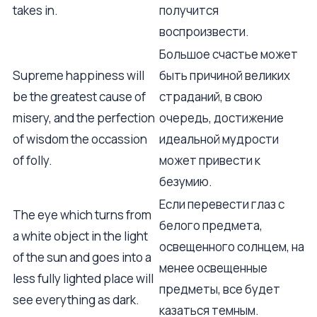
takes in.
получится
воспроизвести.
Большое счастье может
Supreme happiness will
быть причиной великих
be the greatest cause of
страданий, в свою
misery, and the perfection
очередь, достижение
of wisdom the occassion
идеальной мудрости
of folly.
может привести к
безумию.
Если перевести глаз с
The eye which turns from
белого предмета,
a white object in the light
освещенного солнцем, на
of the sun and goes into a
менее освещенные
less fully lighted place will
предметы, все будет
see everything as dark.
казаться темным.