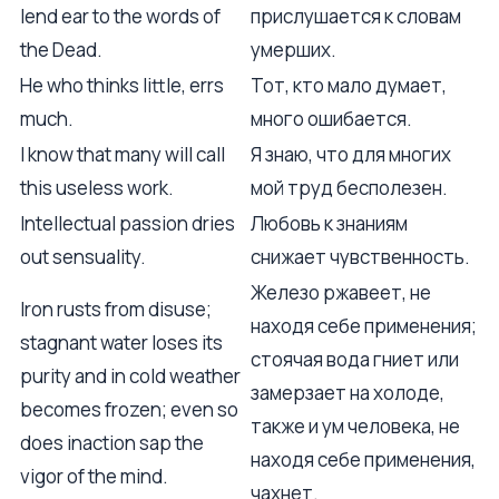
lend ear to the words of
прислушается к словам
the Dead.
умерших.
He who thinks little, errs
Тот, кто мало думает,
much.
много ошибается.
I know that many will call
Я знаю, что для многих
this useless work.
мой труд бесполезен.
Intellectual passion dries
Любовь к знаниям
out sensuality.
снижает чувственность.
Железо ржавеет, не
Iron rusts from disuse;
находя себе применения;
stagnant water loses its
стоячая вода гниет или
purity and in cold weather
замерзает на холоде,
becomes frozen; even so
также и ум человека, не
does inaction sap the
находя себе применения,
vigor of the mind.
чахнет.