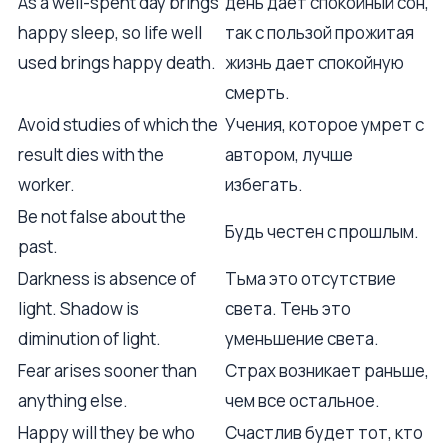
As a well-spent day brings
день дает спокойный сон,
happy sleep, so life well
так с пользой прожитая
used brings happy death.
жизнь дает спокойную
смерть.
Avoid studies of which the
Учения, которое умрет с
result dies with the
автором, лучше
worker.
избегать.
Be not false about the
Будь честен с прошлым.
past.
Darkness is absence of
Тьма это отсутствие
light. Shadow is
света. Тень это
diminution of light.
уменьшение света.
Fear arises sooner than
Страх возникает раньше,
anything else.
чем все остальное.
Happy will they be who
Счастлив будет тот, кто