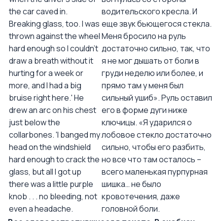
the car caved in.
водительского кресла. И
Breaking glass, too. I was
еще звук бьющегося стекла.
thrown against the wheel
Меня бросило на руль
hard enough so I couldn't
достаточно сильно, так, что
draw a breath without it
я не мог дышать от боли в
hurting for a week or
груди неделю или более, и
more, and I had a big
прямо там у меня был
bruise right here.' He
сильный ушиб». Руль оставил
drew an arc on his chest
его в форме дуги ниже
just below the
ключицы. «Я ударился о
collarbones. 'I banged my
лобовое стекло достаточно
head on the windshield
сильно, чтобы его разбить,
hard enough to crack the
но все что там осталось –
glass, but all I got up
всего маленькая пурпурная
there was a little purple
шишка… не было
knob . . . no bleeding, not
кровотечения, даже
even a headache.
головной боли.