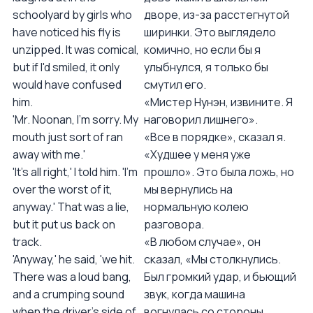
schoolyard by girls who
дворе, из-за расстегнутой
have noticed his fly is
ширинки. Это выглядело
unzipped. It was comical,
комично, но если бы я
but if I'd smiled, it only
улыбнулся, я только бы
would have confused
смутил его.
him.
«Мистер Нунэн, извините. Я
'Mr. Noonan, I'm sorry. My
наговорил лишнего».
mouth just sort of ran
«Все в порядке», сказал я.
away with me.'
«Худшее у меня уже
'It's all right,' I told him. 'I'm
прошло». Это была ложь, но
over the worst of it,
мы вернулись на
anyway.' That was a lie,
нормальную колею
but it put us back on
разговора.
track.
«В любом случае», он
'Anyway,' he said, 'we hit.
сказал, «Мы столкнулись.
There was a loud bang,
Был громкий удар, и бьющий
and a crumping sound
звук, когда машина
when the driver's side of
вогнулась со стороны