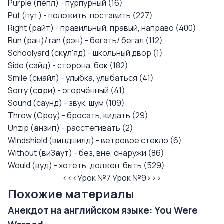
Purple (пёпл) - пурпурный (16)
Put (пут) - положить, поставить (227)
Right (райт) - правильный, правый, направо (400)
Run (ран)/ ran (рэн) - бегать/ бегал (112)
Schoolyard (ск
у
л'яд) - школьный двор (1)
Side (сайд) - сторона, бок (182)
Smile (смайл) - улыбка, улыбаться (41)
Sorry (с
о
ри) - огорчённый (41)
Sound (саунд) - звук, шум (109)
Throw (Сроу) - бросать, кидать (29)
Unzip (
а
нзип) - расстёгивать (2)
Windshield (в
и
ндшилд) - ветровое стекло (6)
Without (виЗ
а
ут) - без, вне, снаружи (86)
Would (вуд) - хотеть, должен, быть (529)
<<<Урок №7
Урок №9>>>
Похожие материалы
Анекдот на английском языке: You Were