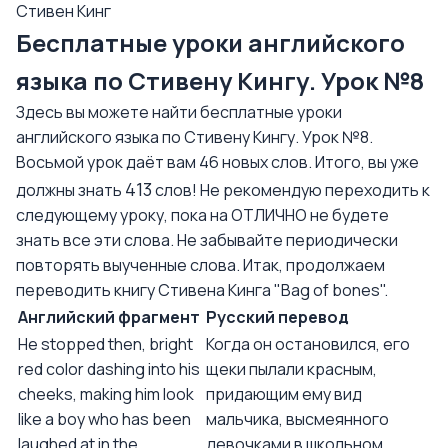
Стивен Кинг
Бесплатные уроки английского
языка по Стивену Кингу. Урок №8
Здесь вы можете найти бесплатные уроки
английского языка по Стивену Кингу. Урок №8.
Восьмой урок даёт вам 46 новых слов. Итого, вы уже
413
должны знать
слов! Не рекомендую переходить к
следующему уроку, пока на ОТЛИЧНО не будете
знать все эти слова. Не забывайте периодически
повторять выученные слова. Итак, продолжаем
переводить книгу Стивена Кинга "Bag of bones".
Английский фрагмент
Русский перевод
He stopped then, bright
Когда он остановился, его
red color dashing into his
щеки пылали красным,
cheeks, making him look
придающим ему вид
like a boy who has been
мальчика, высмеянного
laughed at in the
девочками в школьном