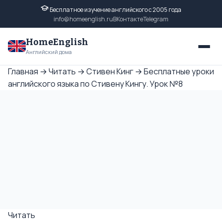
Бесплатное изучение английского с 2005 года
info@homeenglish.ru
ВКонтакте
Telegram
HomeEnglish
Английский дома
Главная
→
Читать
→
Стивен Кинг
→
Бесплатные уроки
английского языка по Стивену Кингу. Урок №8
Читать