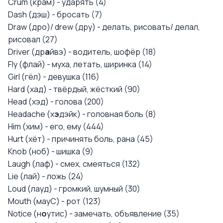
Crum (крам) - ударять (4)
Dash (дэш) - бросать (7)
Draw (дро)/ drew (дру) - делать, рисовать/ делал,
рисовал (27)
Driver (др
а
йвэ) - водитель, шофёр (18)
Fly (флай) - муха, летать, ширинка (14)
Girl (гёл) - девушка (116)
Hard (хад) - твёрдый, жёсткий (90)
Head (хэд) - голова (200)
Headache (х
э
дэйк) - головная боль (8)
Him (хим) - его, ему (444)
Hurt (хёт) - причинять боль, рана (45)
Knob (ноб) - шишка (9)
Laugh (лаф) - смех, смеяться (132)
Lie (лай) - ложь (24)
Loud (лауд) - громкий, шумный (30)
Mouth (мауС) - рот (123)
Notice (н
о
утис) - замечать, объявление (35)