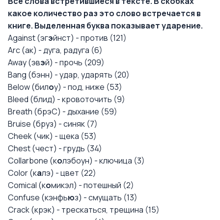
Все слова встретившиеся в тексте. В скобках
какое количество раз это слово встречается в
книге. Выделенная буква показывает ударение.
Against (эг
э
йнст) - против (121)
Arc (ак) - дуга, радуга (6)
Away (эв
э
й) - прочь (209)
Bang (бэнн) - удар, ударять (20)
Below (бил
о
у) - под, ниже (53)
Bleed (блид) - кровоточить (9)
Breath (брэС) - дыхание (59)
Bruise (бруз) - синяк (7)
Cheek (чик) - щека (53)
Chest (чест) - грудь (34)
Collarbone (к
о
лэбоун) - ключица (3)
Color (к
а
лэ) - цвет (22)
Comical (к
о
микэл) - потешный (2)
Confuse (кэнфь
ю
з) - смущать (13)
Crack (крэк) - трескаться, трещина (15)