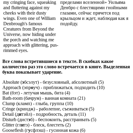
my cringing face, squeaking
пределами вселенной» Уильяма
and fluttering against my
Денбро с блестящими гнойными
cheeks with their dusty
глазами, сейчас прячется под
wings. Even one of William
крыльцом и ждет, наблюдая как я
Denbrough's famous
подойду.
Creatures from Beyond the
Universe, now hiding under
the porch and watching me
approach with glittering, pus-
rimmed eyes.
Все слова встретившиеся в тексте. В скобках какое
количество раз это слово встречается в книге. Выделенная
буква показывает ударение.
Absolute (
э
бсэлут) - безусловный, абсолютный (5)
Approach (эпр
о
уч) - приближаться, подходить (10)
Bat (бэт) - летучая мышь, бита (4)
Bath-room (бачрум) - ванная комната (21)
Clump (кламп) - глыба, группа (10)
Cringe (криндж) - раболепие, съеживаться (5)
Detail (д
и
тэйл) - подробность, деталь (11)
Disturb (дист
э
б) - беспокоить, расстраивать (5)
Glitter (гл
и
тэ) - блеск, блестеть (2)
Gooseflesh (г
у
сфлэш) - гусинная кожа (6)