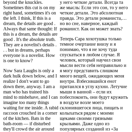
beyond the knuckles.
у него четкие детали. Всегда та
Sometimes this cut is on my
же мысль: Если это сон, то у него
right hand, sometimes it's on
четкие детали. Это абсолютная
the left. I think, If this is a
правда. Это детали романиста,…
dream, the details are good .
но во сне, наверное, каждый
Always that same thought: If
романист. Как он может знать?
this is a dream, the details are
Теперь Сара хохотушка только
good . It's the absolute truth.
темное очертание внизу и я
They are a novelist's details .
понимаю, что я не хочу туда
. . but in dreams, perhaps
спускаться в любом случае. Я
everyone is a novelist. How
человек, который научил свои
is one to know?
мысли вести себя неправильно и
Now Sara Laughs is only a
я могу представить слишком
dark hulk down below, and I
много вещей, ожидающих меня
realize I don't want to go
внутри. Взбесившийся енот
down there, anyway. I am a
притаился в углу кухни. Летучие
man who has trained his
мыши в ванной – если их
mind to misbehave, and I can
побеспокоить, они будут кружить
imagine too many things
в воздухе возле моего
waiting for me inside. A rabid
склонившегося лица, пищать и
raccoon crouched in a corner
колыхаться рядом с моими
of the kitchen. Bats in the
щеками своими грязными
bath-room — if disturbed
крыльями. Даже одно из
they'll crowd the air around
популярных созданий из «За