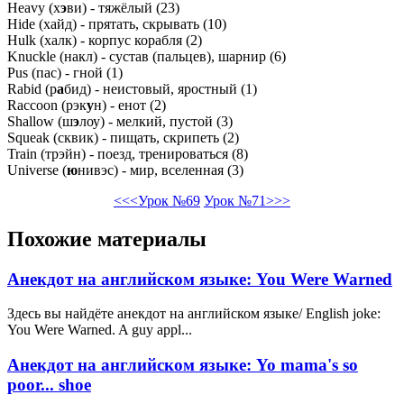
Heavy (х
э
ви) - тяжёлый (23)
Hide (хайд) - прятать, скрывать (10)
Hulk (халк) - корпус корабля (2)
Knuckle (накл) - сустав (пальцев), шарнир (6)
Pus (пас) - гной (1)
Rabid (р
а
бид) - неистовый, яростный (1)
Raccoon (рэк
у
н) - енот (2)
Shallow (ш
э
лоу) - мелкий, пустой (3)
Squeak (сквик) - пищать, скрипеть (2)
Train (трэйн) - поезд, тренироваться (8)
Universe (
ю
нивэс) - мир, вселенная (3)
<<<Урок №69
Урок №71>>>
Похожие материалы
Анекдот на английском языке: You Were Warned
Здесь вы найдёте анекдот на английском языке/ English joke:
You Were Warned. A guy appl...
Анекдот на английском языке: Yo mama's so
poor... shoe