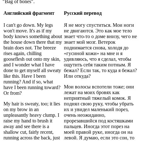
"Bag of bones".
Английский фрагмент
Русский перевод
I can't go down. My legs
Я не могу спуститься. Мои ноги
won't move. It's as if my
не двигаются. Это как мое тело
body knows something about
знает что-то о доме внизу, чего не
the house down there that my
знает мой мозг. Ветерок
brain does not. The breeze
поднимается снова, холодя до
rises again, chilling
«гусиной кожи» на мне и я
gooseflesh out onto my skin,
удивляюсь, что я сделал, чтобы
and I wonder what I have
ощутить себя таким потным. Я
done to get myself all sweaty
бежал? Если так, то куда я бежал?
like this. Have I been
Или откуда?
running? And if so, what
Мои волосы вспотели тоже; они
have I been running toward?
лежат на моих бровях как
Or from?
неприятный тяжелый комок. Я
My hair is sweaty, too; it lies
поднял свою руку, чтобы убрать
on my brow in an
их и увидел маленький порез,
unpleasantly heavy clump. I
очень неожиданно,
raise my hand to brush it
прорезавшийся под костяшками
away and see there is a
пальцев. Иногда этот порез на
shallow cut, fairly recent,
моей правой руке, иногда он на
running across the back, just
левой. Я думаю, если это сон, то