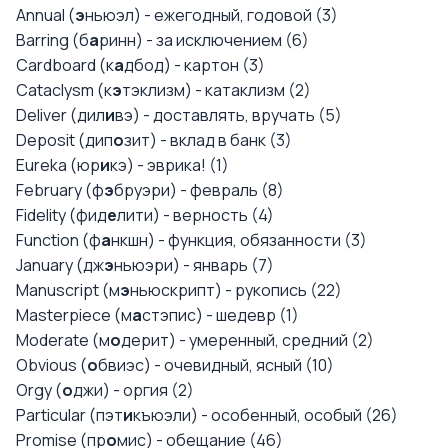
Annual (
э
ньюэл) - ежегодный, годовой (3)
Barring (б
а
ринн) - за исключением (6)
Cardboard (к
а
дбод) - картон (3)
Cataclysm (к
э
тэклизм) - катаклизм (2)
Deliver (дил
и
вэ) - доставлять, вручать (5)
Deposit (дип
о
зит) - вклад в банк (3)
Eureka (юр
и
кэ) - эврика! (1)
February (ф
э
бруэри) - февраль (8)
Fidelity (фид
е
лити) - верность (4)
Function (ф
а
нкшн) - функция, обязанности (3)
January (дж
э
ньюэри) - январь (7)
Manuscript (м
э
ньюскрипт) - рукопись (22)
Masterpiece (м
а
стэпис) - шедевр (1)
Moderate (м
о
дерит) - умеренный, средний (2)
Obvious (
о
бвиэс) - очевидный, ясный (10)
Orgy (
о
джи) - оргия (2)
Particular (пэт
и
къюэли) - особенный, особый (26)
Promise (пр
о
мис) - обещание (46)