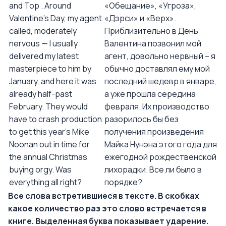
and Top . Around
«Обещание», «Угроза»,
Valentine's Day, my agent
«Дэрси» и «Верх».
called, moderately
Приблизительно в День
nervous — I usually
Валентина позвонил мой
delivered my latest
агент, довольно нервный – я
masterpiece to him by
обычно доставлял ему мой
January, and here it was
последний шедевр в январе,
already half-past
а уже прошла середина
February. They would
февраля. Их производство
have to crash production
разорилось бы без
to get this year's Mike
получения произведения
Noonan out in time for
Майка Нунэна этого года для
the annual Christmas
ежегодной рождественской
buying orgy. Was
лихорадки. Все ли было в
everything all right?
порядке?
Все слова встретившиеся в тексте. В скобках
какое количество раз это слово встречается в
книге. Выделенная буква показывает ударение.