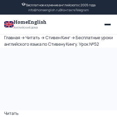
Бесплатное изучение английского с 2005 года
info@homeenglish.ru
ВКонтакте
Telegram
HomeEnglish
Английский дома
Главная
→
Читать
→
Стивен Кинг
→
Бесплатные уроки
английского языка по Стивену Кингу. Урок №52
Читать