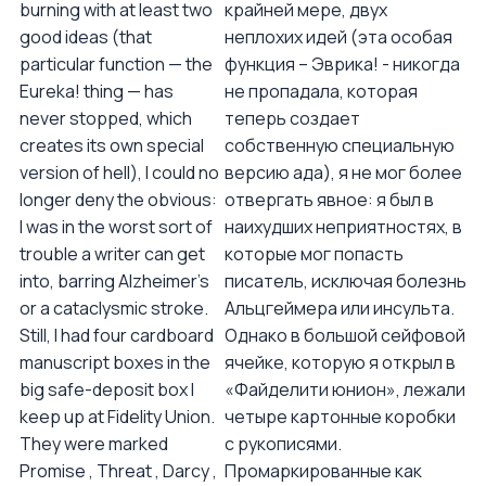
burning with at least two
крайней мере, двух
good ideas (that
неплохих идей (эта особая
particular function — the
функция – Эврика! - никогда
Eureka! thing — has
не пропадала, которая
never stopped, which
теперь создает
creates its own special
собственную специальную
version of hell), I could no
версию ада), я не мог более
longer deny the obvious:
отвергать явное: я был в
I was in the worst sort of
наихудших неприятностях, в
trouble a writer can get
которые мог попасть
into, barring Alzheimer's
писатель, исключая болезнь
or a cataclysmic stroke.
Альцгеймера или инсульта.
Still, I had four cardboard
Однако в большой сейфовой
manuscript boxes in the
ячейке, которую я открыл в
big safe-deposit box I
«Файделити юнион», лежали
keep up at Fidelity Union.
четыре картонные коробки
They were marked
с рукописями.
Promise , Threat , Darcy ,
Промаркированные как