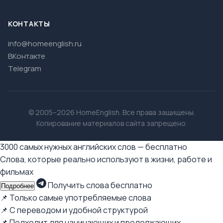
КОНТАКТЫ
info@homeenglish.ru
ВКонтакте
Telegram
© 2005–2026 HomeEnglish. Все права защищены.
Копирование материалов сайта запрещено.
3000 самых нужных английских слов — бесплатно
Слова, которые реально используют в жизни, работе и
фильмах
Получить слова бесплатно
Подробнее
📌 Только самые употребляемые слова
📌 С переводом и удобной структурой
📌 Подходит для начинающих и продолжающих