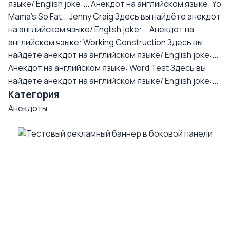
языке/ English joke:...
Анекдот на английском языке: Yo
Mama's So Fat... Jenny Craig
Здесь вы найдёте анекдот
на английском языке/ English joke:...
Анекдот на
английском языке: Working Construction
Здесь вы
найдёте анекдот на английском языке/ English joke:...
Анекдот на английском языке: Word Test
Здесь вы
найдёте анекдот на английском языке/ English joke:...
Категория
Анекдоты