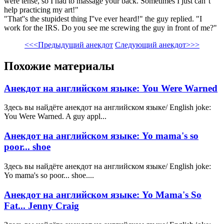
were tense, so I had to massage your back. Sometimes I just can''t
help practicing my art!"
"That''s the stupidest thing I''ve ever heard!" the guy replied. "I
work for the IRS. Do you see me screwing the guy in front of me?"
<<<Предыдущий анекдот
Следующий анекдот>>>
Похожие материалы
Анекдот на английском языке: You Were Warned
Здесь вы найдёте анекдот на английском языке/ English joke:
You Were Warned. A guy appl...
Анекдот на английском языке: Yo mama's so
poor... shoe
Здесь вы найдёте анекдот на английском языке/ English joke:
Yo mama's so poor... shoe....
Анекдот на английском языке: Yo Mama's So
Fat... Jenny Craig