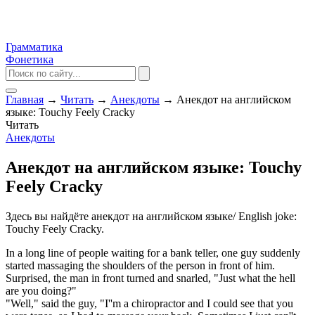
Грамматика
Фонетика
Главная
→
Читать
→
Анекдоты
→
Анекдот на английском
языке: Touchy Feely Cracky
Читать
Анекдоты
Анекдот на английском языке: Touchy
Feely Cracky
Здесь вы найдёте анекдот на английском языке/ English joke:
Touchy Feely Cracky.
In a long line of people waiting for a bank teller, one guy suddenly
started massaging the shoulders of the person in front of him.
Surprised, the man in front turned and snarled, "Just what the hell
are you doing?"
"Well," said the guy, "I''m a chiropractor and I could see that you