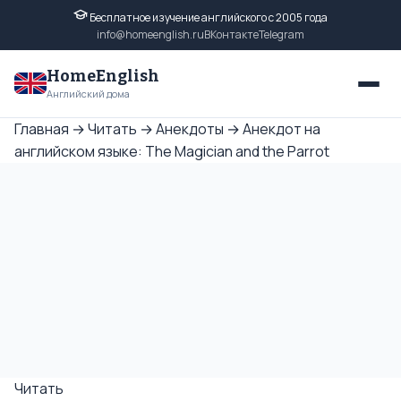
Бесплатное изучение английского с 2005 года
info@homeenglish.ru
ВКонтакте
Telegram
HomeEnglish
Английский дома
Главная
→
Читать
→
Анекдоты
→
Анекдот на
английском языке: The Magician and the Parrot
Читать