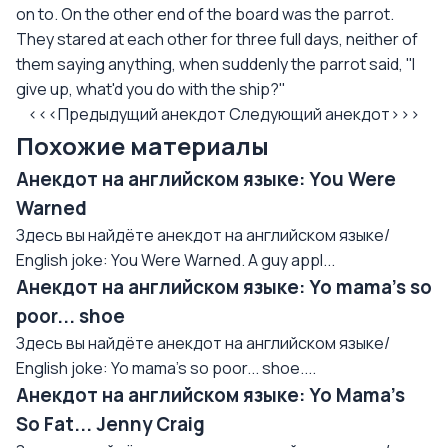
on to. On the other end of the board was the parrot.
They stared at each other for three full days, neither of
them saying anything, when suddenly the parrot said, ''I
give up, what'd you do with the ship?''
<<<Предыдущий анекдот
Следующий анекдот>>>
Похожие материалы
Анекдот на английском языке: You Were
Warned
Здесь вы найдёте анекдот на английском языке/
English joke: You Were Warned. A guy appl...
Анекдот на английском языке: Yo mama's so
poor... shoe
Здесь вы найдёте анекдот на английском языке/
English joke: Yo mama's so poor... shoe....
Анекдот на английском языке: Yo Mama's
So Fat... Jenny Craig