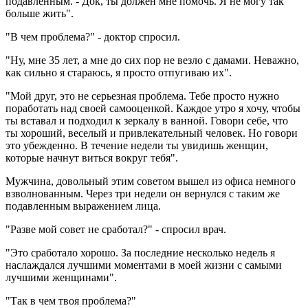
подавленным. - Док, ты должен мне помочь. Я не могу так
больше жить".
"В чем проблема?" - доктор спросил.
"Ну, мне 35 лет, а мне до сих пор не везло с дамами. Неважно,
как сильно я стараюсь, я просто отпугиваю их".
"Мой друг, это не серьезная проблема. Тебе просто нужно
поработать над своей самооценкой. Каждое утро я хочу, чтобы
ты вставал и подходил к зеркалу в ванной. Говори себе, что
ты хороший, веселый и привлекательный человек. Но говори
это убежденно. В течение недели ты увидишь женщин,
которые начнут виться вокруг тебя".
Мужчина, довольный этим советом вышел из офиса немного
взволнованным. Через три недели он вернулся с таким же
подавленным выражением лица.
"Разве мой совет не сработал?" - спросил врач.
"Это сработало хорошо. За последние несколько недель я
наслаждался лучшими моментами в моей жизни с самыми
лучшими женщинами".
"Так в чем твоя проблема?"