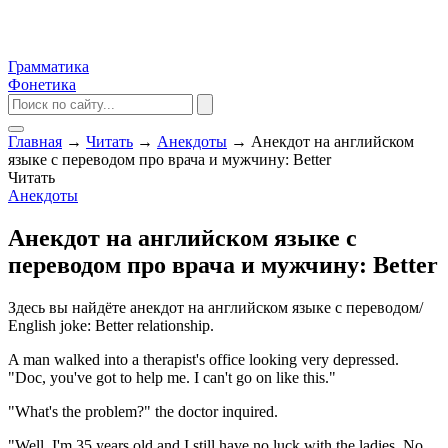
Грамматика
Фонетика
Главная
→
Читать
→
Анекдоты
→
Анекдот на английском
языке с переводом про врача и мужчину: Better
Читать
Анекдоты
Анекдот на английском языке с
переводом про врача и мужчину: Better
Здесь вы найдёте анекдот на английском языке с переводом/
English joke: Better relationship.
A man walked into a therapist's office looking very depressed.
"Doc, you've got to help me. I can't go on like this."
"What's the problem?" the doctor inquired.
"Well, I'm 35 years old and I still have no luck with the ladies. No