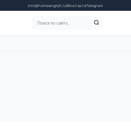
info@homeenglish.ru
ВКонтакте
Telegram