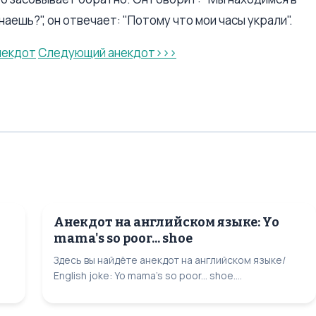
аешь?", он отвечает: "Потому что мои часы украли".
некдот
Следующий анекдот>>>
Анекдот на английском языке: Yo
mama's so poor... shoe
Здесь вы найдёте анекдот на английском языке/
English joke: Yo mama's so poor... shoe....