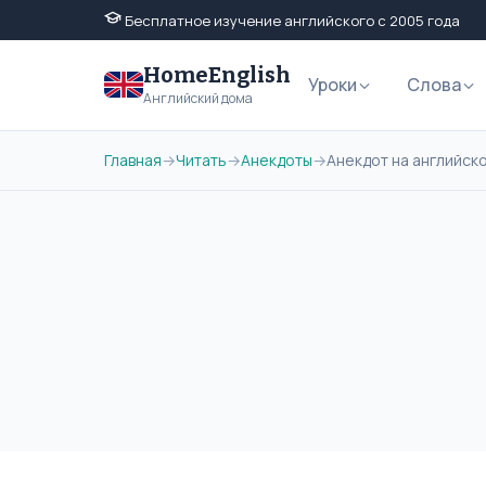
Бесплатное изучение английского с 2005 года
HomeEnglish
Уроки
Слова
Английский дома
Главная
→
Читать
→
Анекдоты
→
Анекдот на английск