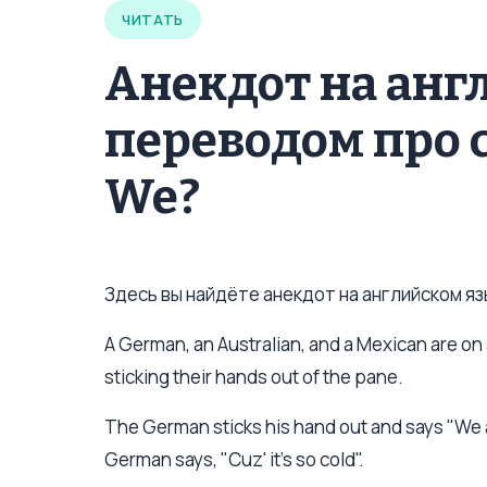
ЧИТАТЬ
Анекдот на анг
переводом про 
We?
Здесь вы найдёте анекдот на английском язы
A German, an Australian, and a Mexican are on 
sticking their hands out of the pane.
The German sticks his hand out and says "We 
German says, "Cuz' it's so cold".