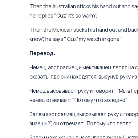
Then the Australian sticks his hand out and say
he replies "Cuz' it's so warm".
Then the Mexican sticks his hand out and back 
know", he says " Cuz' my watch in gone".
Перевод:
Немец, австралиец и мексиканец летят на 
сказать, где они находятся, высунув руку из
Немец высовывает руку и говорит: "Мы в Ге
немец отвечает: "Потому что холодно".
Затем австралиец высовывает руку и говор
знаешь?", он отвечает "Потому что тепло".
Затем мексиканец высовывает руку и быстр