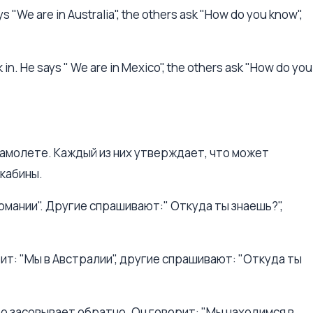
s "We are in Australia", the others ask "How do you know",
in. He says " We are in Mexico", the others ask "How do you
самолете. Каждый из них утверждает, что может
 кабины.
рмании". Другие спрашивают:" Откуда ты знаешь?",
ит: "Мы в Австралии", другие спрашивают: "Откуда ты
о засовывает обратно. Он говорит: "Мы находимся в