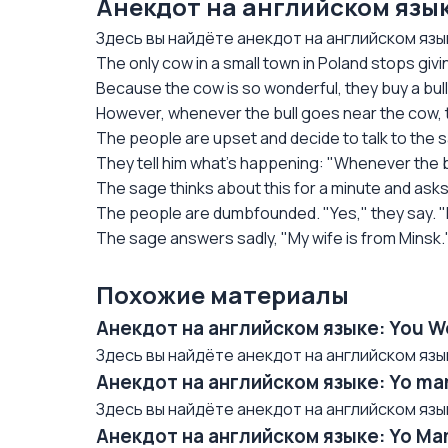
Анекдот на английском язык
Здесь вы найдёте анекдот на английском языке
The only cow in a small town in Poland stops givin
Because the cow is so wonderful, they buy a bull
However, whenever the bull goes near the cow,
The people are upset and decide to talk to the 
They tell him what's happening: "Whenever the 
The sage thinks about this for a minute and asks
The people are dumbfounded. "Yes," they say. 
The sage answers sadly, "My wife is from Minsk.
Похожие материалы
Анекдот на английском языке: You W
Здесь вы найдёте анекдот на английском языке/
Анекдот на английском языке: Yo mam
Здесь вы найдёте анекдот на английском языке/ 
Анекдот на английском языке: Yo Mama