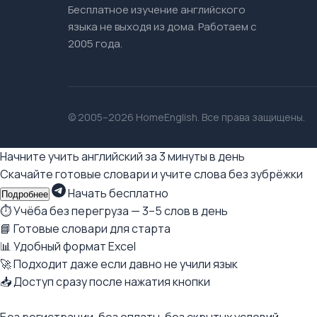
Бесплатное изучение английского
языка не выходя из дома. Работаем с
2005 года.
© 2005–2026 HomeEnglish. Все права защищены.
Начните учить английский за 3 минуты в день
Скачайте готовые словари и учите слова без зубрёжки
Начать бесплатно
Подробнее
⏱ Учёба без перегруза — 3–5 слов в день
📘 Готовые словари для старта
📊 Удобный формат Excel
🚀 Подходит даже если давно не учили язык
📥 Доступ сразу после нажатия кнопки