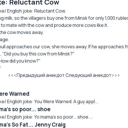
е: Reluctant Cow
/ English joke: Reluctant Cow.
g milk, so the villagers buy one from Minsk for only 1,000 ruble
 to mate with the cow and produce more cows like it.
 the cow moves away.
sage.
bull approaches our cow, she moves away. If he approaches 
, "Did you buy this cow from Minsk?"
"How did you know?"
"
<<<Предыдущий анекдот
Следующий анекдот>>>
ere Warned
 English joke: You Were Warned. A guy appl...
a's so poor... shoe
English joke: Yo mama's so poor... shoe....
's So Fat... Jenny Craig