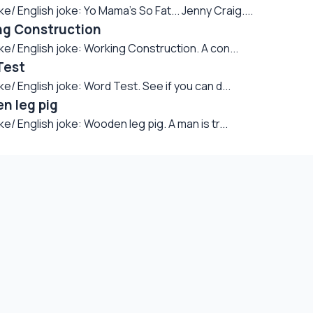
English joke: Yo Mama's So Fat... Jenny Craig....
ng Construction
 English joke: Working Construction. A con...
Test
English joke: Word Test. See if you can d...
n leg pig
English joke: Wooden leg pig. A man is tr...