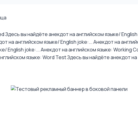
ица
ed
Здесь вы найдёте анекдот на английском языке/ English j
т на английском языке/ English joke:...
Анекдот на английс
 English joke:...
Анекдот на английском языке: Working Co
английском языке: Word Test
Здесь вы найдёте анекдот на а