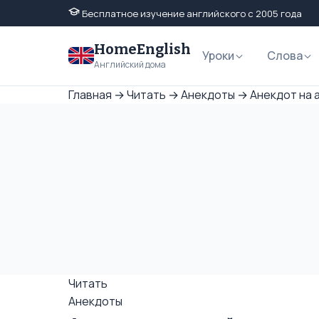
Бесплатное изучение английского с 2005 года
HomeEnglish
Уроки
Слова
Английский дома
Главная
→
Читать
→
Анекдоты
→
Анекдот на 
Читать
Анекдоты